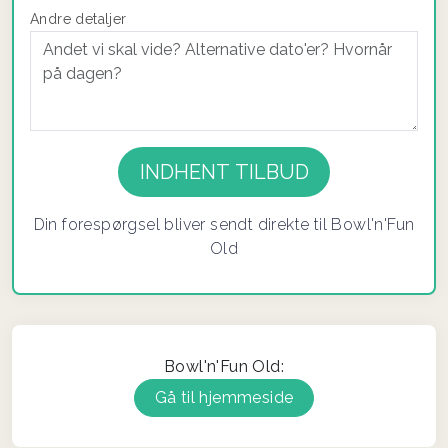
Andre detaljer
If you
are a
human,
ignore
Din forespørgsel bliver sendt direkte til Bowl'n'Fun
this
Old
field
Bowl'n'Fun Old:
Gå til hjemmeside