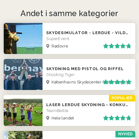
Andet i samme kategorier
SKYDESIMULATOR - LERDUE - VILDSVINJAGT OSV.
SuperEvent
Rødovre
SKYDNING MED PISTOL OG RIFFEL
Shooting Tiger
Københavns Skydecenter (København)
POPULÆR
LASER LERDUE SKYDNING - KONKURRENCER LOKALT HOS JER!
TeamBattle
Hele landet
NYHED