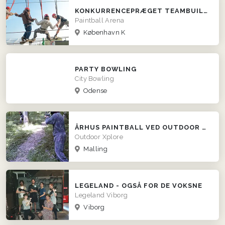
KONKURRENCEPRÆGET TEAMBUILDING MED SJOVE UDFORDRINGER
Paintball Arena
København K
PARTY BOWLING
City Bowling
Odense
ÅRHUS PAINTBALL VED OUTDOOR XPLORE
Outdoor Xplore
Malling
LEGELAND - OGSÅ FOR DE VOKSNE
Legeland Viborg
Viborg