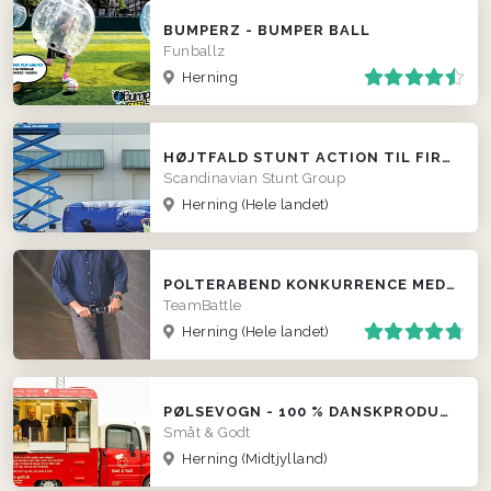
BUMPERZ - BUMPER BALL
Funballz
Herning
HØJTFALD STUNT ACTION TIL FIRMAER
Scandinavian Stunt Group
Herning
(Hele landet)
POLTERABEND KONKURRENCE MED SEGWAY
TeamBattle
Herning
(Hele landet)
PØLSEVOGN - 100 % DANSKPRODUCEREDE PØLSER
Småt & Godt
Herning
(Midtjylland)