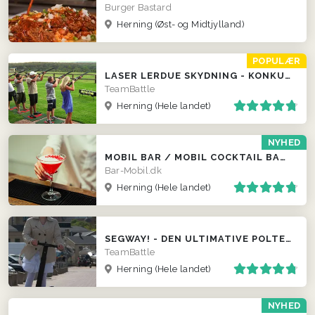
Burger Bastard
Herning
(Øst- og Midtjylland)
POPULÆR
LASER LERDUE SKYDNING - KONKURRENCER LOKALT HOS JER!
TeamBattle
Herning
(Hele landet)
NYHED
MOBIL BAR / MOBIL COCKTAIL BAR / FADØLS TRAILER
Bar-Mobil.dk
Herning
(Hele landet)
SEGWAY! - DEN ULTIMATIVE POLTERABEND EVENT
TeamBattle
Herning
(Hele landet)
NYHED