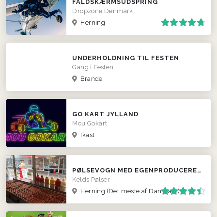
FALDSKÆRMSUDSPRING
Dropzone Denmark
Herning
UNDERHOLDNING TIL FESTEN
Gang i Festen
Brande
GO KART JYLLAND
Mou Gokart
Ikast
PØLSEVOGN MED EGENPRODUCEREDE PØLSER
Kelds Pølser
Herning
(Det meste af Danmark)