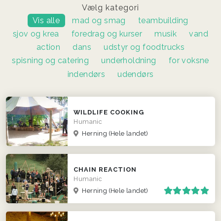
Vælg kategori
Vis alle
mad og smag
teambuilding
sjov og krea
foredrag og kurser
musik
vand
action
dans
udstyr og foodtrucks
spisning og catering
underholdning
for voksne
indendørs
udendørs
WILDLIFE COOKING
Humanic
Herning
(Hele landet)
CHAIN REACTION
Humanic
Herning
(Hele landet)