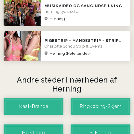
MUSIKVIDEO OG SANGINDSPILNING
herning lydstudie
Herning
PIGESTRIP - MANDESTRIP - STRIPUNDERVISNING - DOBBELTSHOWS
Charlotte Schou Strip & Events
Herning
(Hele landet)
Andre steder i nærheden af
Herning
Ikast-Brande
Ringkøbing-Skjern
Holstebro
Silkeborg