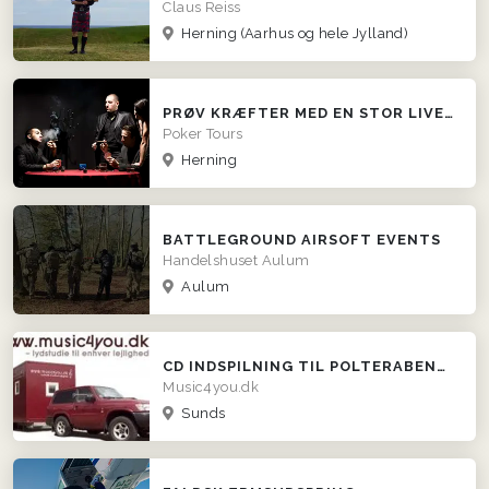
Claus Reiss
Herning
(Aarhus og hele Jylland)
PRØV KRÆFTER MED EN STOR LIVE POKER TURNERING
Poker Tours
Herning
BATTLEGROUND AIRSOFT EVENTS
Handelshuset Aulum
Aulum
CD INDSPILNING TIL POLTERABEND, FIRMAFESTEN, GAVEIDE ETC...
Music4you.dk
Sunds