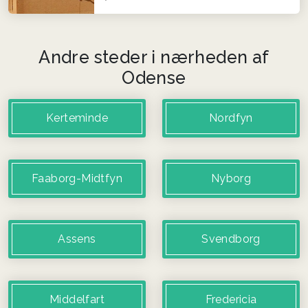
Andre steder i nærheden af
Odense
Kerteminde
Nordfyn
Faaborg-Midtfyn
Nyborg
Assens
Svendborg
Middelfart
Fredericia