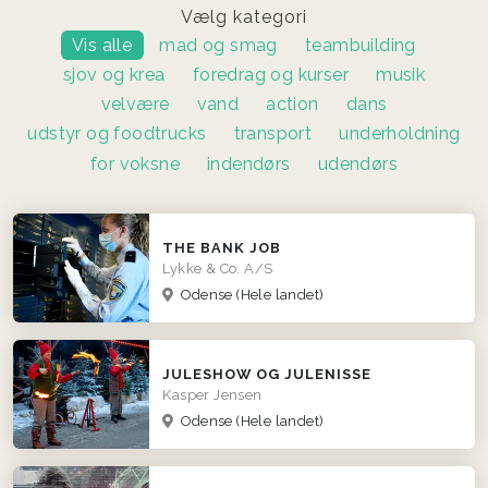
Vælg kategori
Vis alle
mad og smag
teambuilding
sjov og krea
foredrag og kurser
musik
velvære
vand
action
dans
udstyr og foodtrucks
transport
underholdning
for voksne
indendørs
udendørs
THE BANK JOB
Lykke & Co. A/S
Odense
(Hele landet)
JULESHOW OG JULENISSE
Kasper Jensen
Odense
(Hele landet)