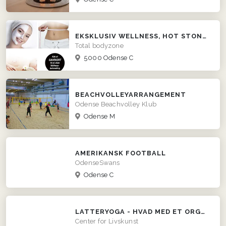
EKSKLUSIV WELLNESS, HOT STONE MASSAGE I ODENSE
Total bodyzone
5000 Odense C
BEACHVOLLEYARRANGEMENT
Odense Beachvolley Klub
Odense M
AMERIKANSK FOOTBALL
OdenseSwans
Odense C
LATTERYOGA - HVAD MED ET ORGANISERET GRINEFLIP?
Center for Livskunst