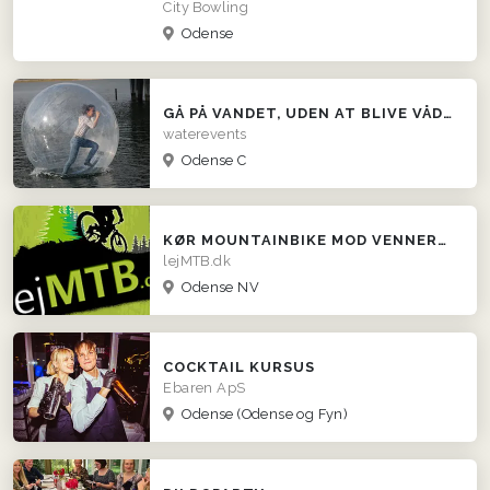
City Bowling
Odense
GÅ PÅ VANDET, UDEN AT BLIVE VÅD!! (NU I HELE DK)
waterevents
Odense C
KØR MOUNTAINBIKE MOD VENNERNE
lejMTB.dk
Odense NV
COCKTAIL KURSUS
Ebaren ApS
Odense
(Odense og Fyn)