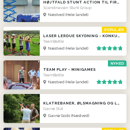
HØJTFALD STUNT ACTION TIL FIRMAER
Scandinavian Stunt Group
Næstved
(Hele landet)
POPULÆR
LASER LERDUE SKYDNING - KONKURRENCER LOKALT HOS JER!
TeamBattle
Næstved
(Hele landet)
NYHED
TEAM PLAY - MINIGAMES
TeamBattle
Næstved
(Hele landet)
KLATREBANER, ØLSMAGNING OG LERDUESKYDNING
Gavnø Slot
Gavnø Gods (Næstved)