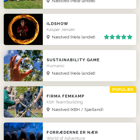
Næstved
(Hele landet)
ILDSHOW
Kasper Jensen
Næstved
(Hele landet)
SUSTAINABILITY GAME
Humanic
Næstved
(Hele landet)
POPULÆR
FIRMA FEMKAMP
Kbh Teambuilding
Næstved
(KBH / Sjælland)
FORRÆDERNE ER NÆR
World of Adventure