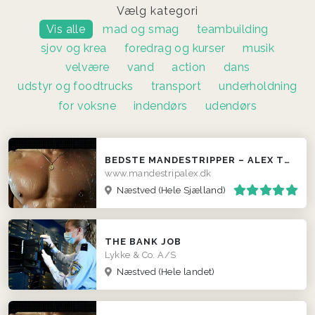
Vælg kategori
Vis alle
mad og smag
teambuilding
sjov og krea
foredrag og kurser
musik
velvære
vand
action
dans
udstyr og foodtrucks
transport
underholdning
for voksne
indendørs
udendørs
BEDSTE MANDESTRIPPER – ALEX THE GREAT
www.mandestripalex.dk
Næstved
(Hele Sjælland)
THE BANK JOB
Lykke & Co. A/S
Næstved
(Hele landet)