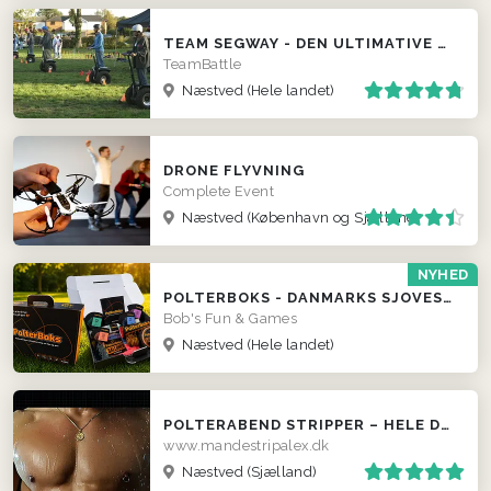
TEAM SEGWAY - DEN ULTIMATIVE TEAM EVENT ...
TeamBattle
Næstved
(Hele landet)
DRONE FLYVNING
Complete Event
Næstved
(København og Sjælland)
NYHED
POLTERBOKS - DANMARKS SJOVESTE POLTERABEND
Bob's Fun & Games
Næstved
(Hele landet)
POLTERABEND STRIPPER – HELE DANMARK
www.mandestripalex.dk
Næstved
(Sjælland)