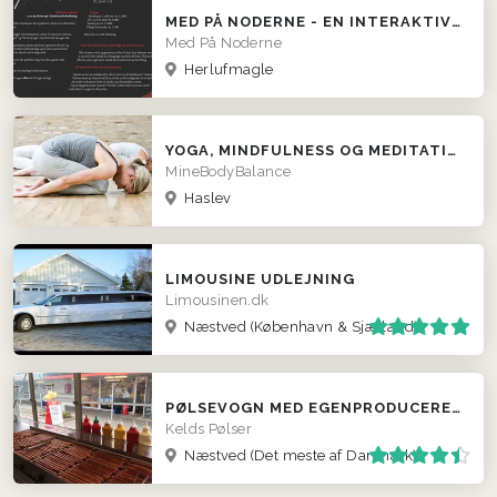
MED PÅ NODERNE - EN INTERAKTIV MUSIKQUIZ
Med På Noderne
Herlufmagle
YOGA, MINDFULNESS OG MEDITATION
MineBodyBalance
Haslev
LIMOUSINE UDLEJNING
Limousinen.dk
Næstved
(København & Sjælland)
PØLSEVOGN MED EGENPRODUCEREDE PØLSER
Kelds Pølser
Næstved
(Det meste af Danmark)