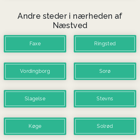
Andre steder i nærheden af
Næstved
Faxe
Ringsted
Vordingborg
Sorø
Slagelse
Stevns
Køge
Solrød