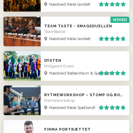
Næstved
(Hele landet)
NYHED
TEAM TASTE - SMAGSDUELLEN
TeamBattle
Næstved
(Hele landet)
DYSTEN
Midgaard Event
Næstved
(København & Sjælland)
RYTMEWORKSHOP – STOMP OG BODYPERCUSSION
Rytmeworkshop
Næstved
(Hele Sjælland)
FIRMA PORTRÆTTET