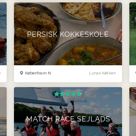
PERSISK KOKKESKOLE
e
København N
Lunas Køkken
MATCH RACE SEJLADS