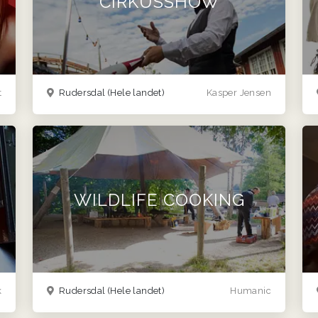
CIRKUSSHOW
t
Rudersdal
(Hele landet)
Kasper Jensen
WILDLIFE COOKING
k
Rudersdal
(Hele landet)
Humanic