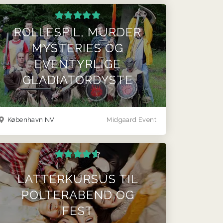
ROLLESPIL, MURDER
MYSTERIES OG
EVENTYRLIGE
GLADIATORDYSTE
København NV
Midgaard Event
LATTERKURSUS TIL
POLTERABEND OG
FEST