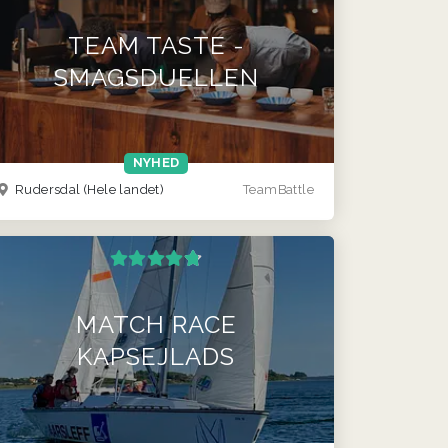
TEAM TASTE -
SMAGSDUELLEN
NYHED
Rudersdal
(Hele landet)
TeamBattle
MATCH RACE
KAPSEJLADS