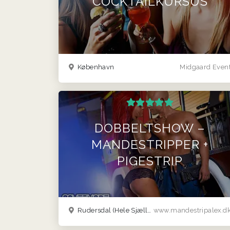
COCKTAILKURSUS
København
Midgaard Even
DOBBELTSHOW –
MANDESTRIPPER +
PIGESTRIP
Rudersdal
(Hele Sjælland)
www.mandestripalex.d