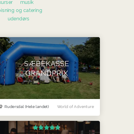
kurser
musik
pisning og catering
s
udendørs
SÆBEKASSE
GRANDPRIX
Rudersdal
(Hele landet)
World of Adventure