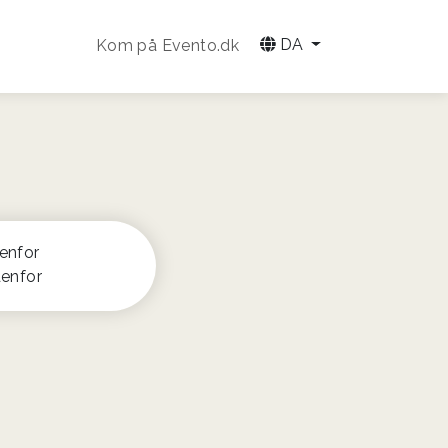
DA
Kom på Evento.dk
enfor
denfor