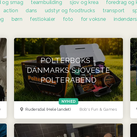
 og smag
teambuilding
sjov og krea
foredrag og 
action
dans
udstyr og foodtrucks
transport
s
ng
børn
festlokaler
foto
for voksne
indendør
POLTERBOKS -
DANMARKS SJOVESTE
POLTERABEND
NYHED
b
Rudersdal
(Hele landet)
Bob's Fun & Games