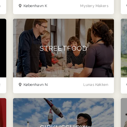
n
København K
Mystery Makers
STREETFOOD
z
København N
Lunas Køkken