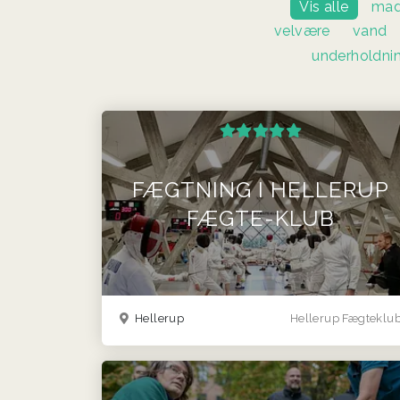
Vis alle
mad
velvære
vand
underholdni
FÆGTNING I HELLERUP
FÆGTE-KLUB
Hellerup
Hellerup Fægteklu