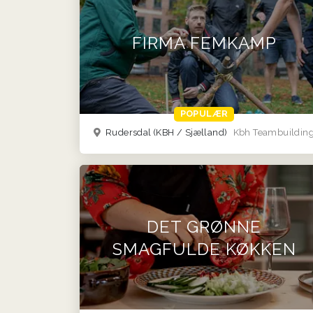
FIRMA FEMKAMP
POPULÆR
Rudersdal
(KBH / Sjælland)
Kbh Teambuildin
DET GRØNNE
SMAGFULDE KØKKEN