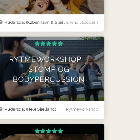
Rudersdal
(København & Sjælland)
Ejvind Jacobsen
RYTMEWORKSHOP –
STOMP OG
BODYPERCUSSION
Rudersdal
(Hele Sjælland)
Rytmeworkshop