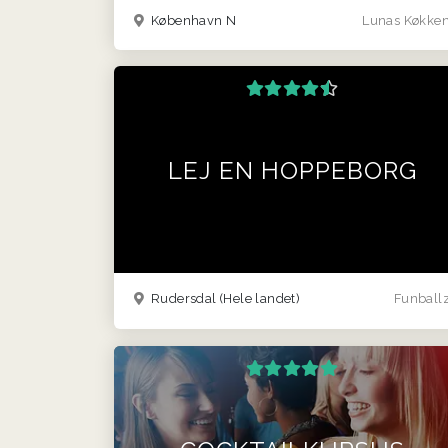
København N
Lunas Køkke
LEJ EN HOPPEBORG
Rudersdal
(Hele landet)
Funball