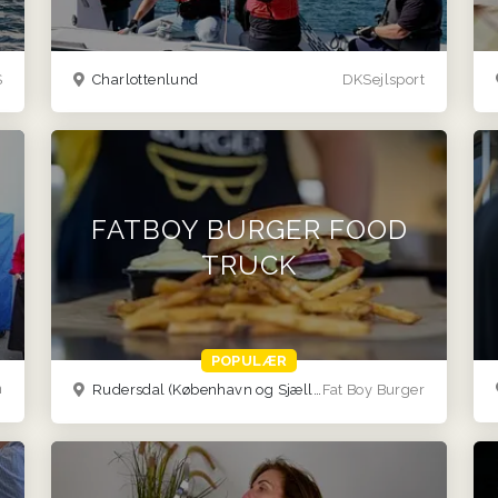
S
Charlottenlund
DKSejlsport
FATBOY BURGER FOOD
TRUCK
POPULÆR
n
Rudersdal
(København og Sjælland)
Fat Boy Burger