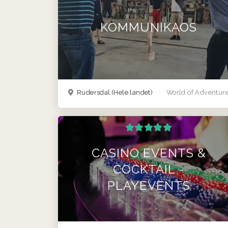
KOMMUNIKAOS
Rudersdal
(Hele landet)
World of Adventur
CASINO EVENTS &
COCKTAIL -
PLAYEVENTS