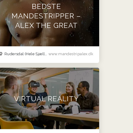
BEDSTE
MANDESTRIPPER –
ALEX THE GREAT
Rudersdal
(Hele Sjælland)
www.mandestripalex.dk
VIRTUAL REALITY