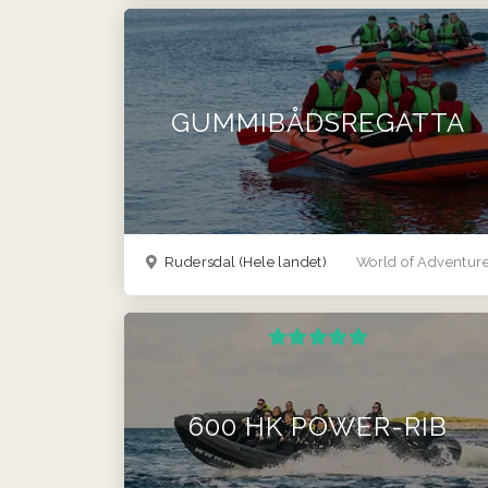
GUMMIBÅDSREGATTA
Rudersdal
(Hele landet)
World of Adventur
600 HK POWER-RIB