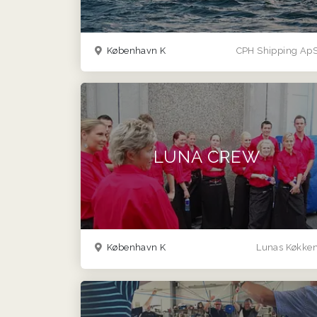
København K
CPH Shipping Ap
LUNA CREW
København K
Lunas Køkke