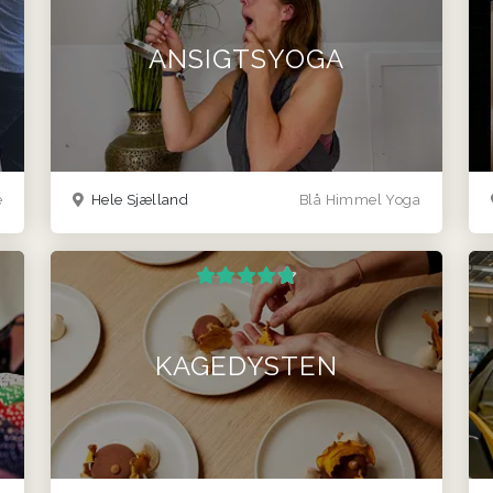
ANSIGTSYOGA
e
Hele Sjælland
Blå Himmel Yoga
KAGEDYSTEN