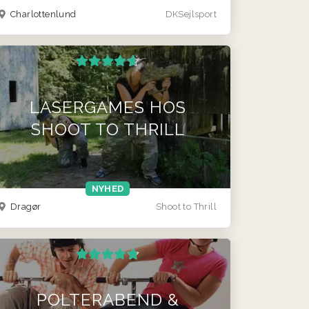
Charlottenlund
DKSejlsport
LASERGAMES HOS
SHOOT TO THRILL
NYHED
Dragør
Shoot to Thrill
POLTERABEND &