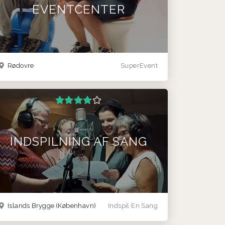
EVENTCENTER
Rødovre
SuperEvent
INDSPILNING AF SANG
Islands Brygge (København)
Indspil En Sang