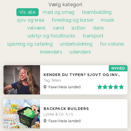
Vælg kategori
Vis alle
mad og smag
teambuilding
sjov og krea
foredrag og kurser
musik
velvære
vand
action
dans
udstyr og foodtrucks
transport
spisning og catering
underholdning
for voksne
indendørs
udendørs
NYHED
KENDER DU TYPEN? SJOVT OG INVOLVERENDE INDSLAG
Tag Teten
Faxe
(Hele landet)
BACKPACK BUILDERS
Lykke & Co. A/S
Faxe
(Hele landet)