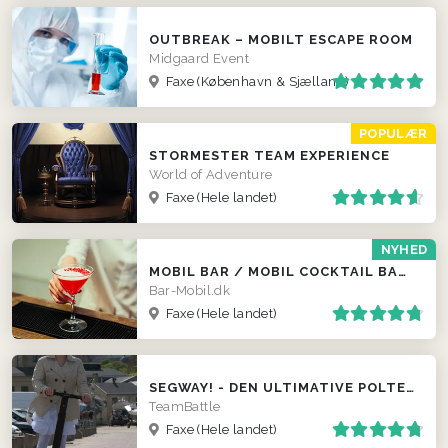
OUTBREAK – MOBILT ESCAPE ROOM
Midgaard Event
Faxe
(København & Sjælland)
POPULÆR
STORMESTER TEAM EXPERIENCE
World of Adventure
Faxe
(Hele landet)
NYHED
MOBIL BAR / MOBIL COCKTAIL BAR / FADØLS TRAILER
Bar-Mobil.dk
Faxe
(Hele landet)
SEGWAY! - DEN ULTIMATIVE POLTERABEND EVENT
TeamBattle
Faxe
(Hele landet)