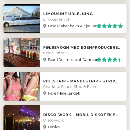
LIMOUSINE UDLEJNING
Limousinen.dk
Faxe
(København & Sjælland)
PØLSEVOGN MED EGENPRODUCEREDE PØLSER
Kelds Pølser
Faxe
(Det meste af Danmark)
PIGESTRIP - MANDESTRIP - STRIPUNDERVISNING - DOBBELTSHOWS
Charlotte Schou Strip & Events
Faxe
(Hele landet)
DISCO-WORK - MOBIL DISKOTEK FRA 2500KR.
Disco-work
Haslev