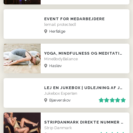
EVENT FOR MEDARBEJDERE
[email protected]
Herfølge
YOGA, MINDFULNESS OG MEDITATION
MineBodyBalance
Haslev
LEJ EN JUKEBOX | UDLEJNING AF JUKEBOX PÅ SJÆLLAND
Jukebox Experten
Bjæverskov
STRIPDANMARK DIREKTE NUMMER TIL STRIPPEREN
Strip Danmark