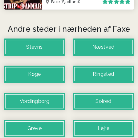
Faxe
(Sjælland)
Andre steder i nærheden af Faxe
Stevns
Næstved
Køge
Ringsted
Vordingborg
Solrød
Greve
Lejre