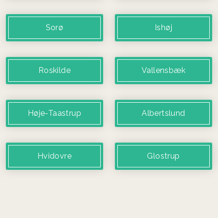
Sorø
Ishøj
Roskilde
Vallensbæk
Høje-Taastrup
Albertslund
Hvidovre
Glostrup