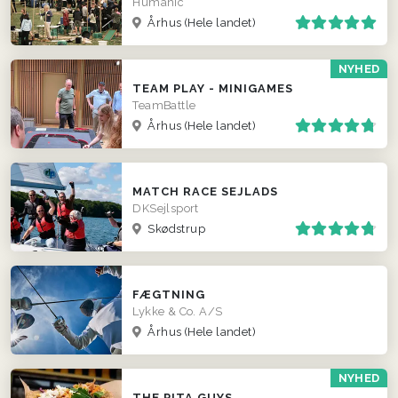
Humanic
Århus
(Hele landet)
NYHED
TEAM PLAY - MINIGAMES
TeamBattle
Århus
(Hele landet)
MATCH RACE SEJLADS
DKSejlsport
Skødstrup
FÆGTNING
Lykke & Co. A/S
Århus
(Hele landet)
NYHED
THE PITA GUYS