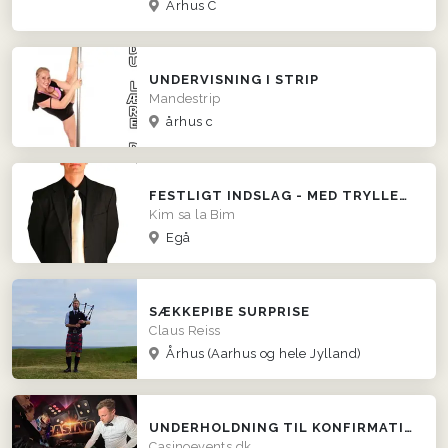
Århus C
UNDERVISNING I STRIP
Mandestrip
århus c
FESTLIGT INDSLAG - MED TRYLLEKUNSTNEREN KIM SA LA BIM!
Kim sa la Bim
Egå
SÆKKEPIBE SURPRISE
Claus Reiss
Århus
(Aarhus og hele Jylland)
UNDERHOLDNING TIL KONFIRMATION - LEJ ET CASINO!
Casinoevents.dk