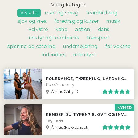
Vælg kategori
Vis alle
mad og smag
teambuilding
sjov og krea
foredrag og kurser
musik
velvære
vand
action
dans
udstyr og foodtrucks
transport
spisning og catering
underholdning
for voksne
indendørs
udendørs
POLEDANCE, TWERKING, LAPDANCE M.M. – HOS OS ELLER VI KOMMER TIL JER
Pole Academy
Århus (Viby J)
NYHED
KENDER DU TYPEN? SJOVT OG INVOLVERENDE INDSLAG
Tag Teten
Århus
(Hele landet)