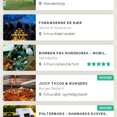
Skanderborg
FORRÆDERNE ER NÆR
World of Adventure
Århus
(Hele landet)
BOMBEN FRA NORDKOREA - MOBILT ESCAPE ROOM
TeamBattle
Århus
(Jylland & Fyn)
NYHED
JUICY TACOS & BURGERS
Burger Bastard
Århus
(Øst- og Midtjylland)
NYHED
POLTERBOKS - DANMARKS SJOVESTE POLTERABEND