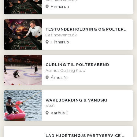
Hinnerup
FESTUNDERHOLDNING OG POLTERABEND IDEER - LEJ ET CASINO!
Casinoevents.dk
Hinnerup
CURLING TIL POLTERABEND
Aarhus Curling Klub
Århus N
WAKEBOARDING & VANDSKI
AWC
Aarhus C
LAD HJORTSHØJS PARTYSERVICE SØRGE FOR MADEN!