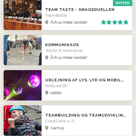
NYHED
TEAM TASTE - SMAGSDUELLEN
TeamBattle
Århus
(Hele landet)
KOMMUNIKAOS
World of Adventure
Århus
(Hele landet)
UDLEJNING AF LYS, LYD OG MOBILDISKOTEK. FESTLYSET.DK
festlyset.dk
odder
TEAMBUILDING OG TEAMUDVIKLING I HELE DK
CoastZone A/S
Aarhus