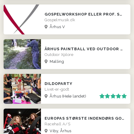
GOSPELWORKSHOP ELLER PROF. STEMMETRÆNING
Gospelmusik.dk
Århus V
ÅRHUS PAINTBALL VED OUTDOOR XPLORE
Outdoor Xplore
Malling
DILDOPARTY
Livet-er-godt
Århus
(Hele landet)
EUROPAS STØRSTE INDENDØRS GOKART-RACERBANE
Racehall A/S
Viby, Århus