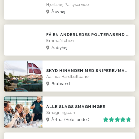
Hjortshøj Partyservice
Åbyhøj
FÅ EN ANDERLEDES POLTERABEND MED DYKKERBUTIKKEN!
EmmaNielsen
Aabyhøj
SKYD HINANDEN MED SNIPERE/MASKINGEVÆRER HOS AHBB
Aarhus Hardballbane
Brabrand
ALLE SLAGS SMAGNINGER
Smagning.com
Århus
(Hele landet)