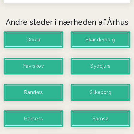
Andre steder i nærheden af Århus
Odder
Skanderborg
Favrskov
Syddjurs
Randers
Silkeborg
Horsens
Samsø