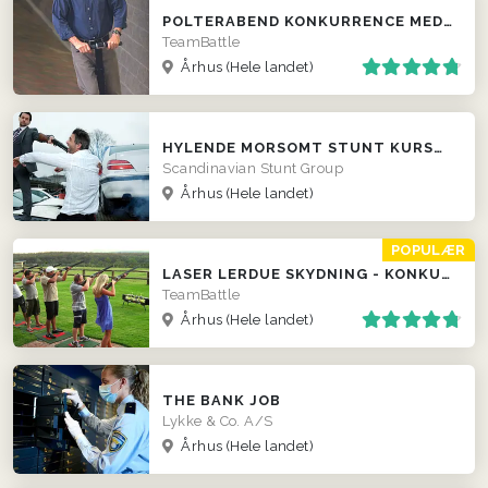
POLTERABEND KONKURRENCE MED SEGWAY
TeamBattle
Århus
(Hele landet)
HYLENDE MORSOMT STUNT KURSUS TIL FIRMAER
Scandinavian Stunt Group
Århus
(Hele landet)
POPULÆR
LASER LERDUE SKYDNING - KONKURRENCER LOKALT HOS JER!
TeamBattle
Århus
(Hele landet)
THE BANK JOB
Lykke & Co. A/S
Århus
(Hele landet)