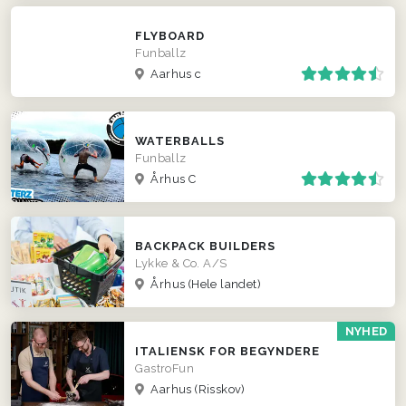
FLYBOARD
Funballz
Aarhus c
WATERBALLS
Funballz
Århus C
BACKPACK BUILDERS
Lykke & Co. A/S
Århus
(Hele landet)
NYHED
ITALIENSK FOR BEGYNDERE
GastroFun
Aarhus (Risskov)