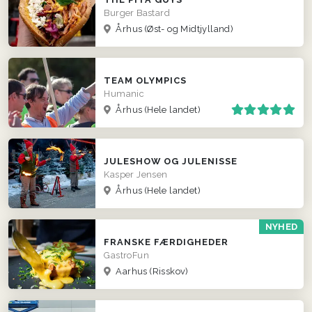
Burger Bastard
Århus
(Øst- og Midtjylland)
TEAM OLYMPICS
Humanic
Århus
(Hele landet)
JULESHOW OG JULENISSE
Kasper Jensen
Århus
(Hele landet)
NYHED
FRANSKE FÆRDIGHEDER
GastroFun
Aarhus (Risskov)