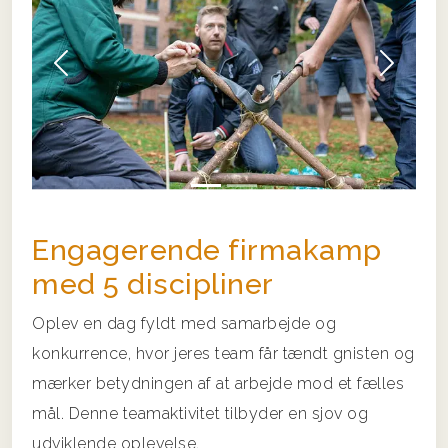
Forrige
Næs
Engagerende firmakamp
med 5 discipliner
Oplev en dag fyldt med samarbejde og
konkurrence, hvor jeres team får tændt gnisten og
mærker betydningen af at arbejde mod et fælles
mål. Denne teamaktivitet tilbyder en sjov og
udviklende oplevelse.