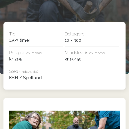
Tid
Deltagere
1,5-3 timer
10 - 300
Pris p.p.
Mindstepris
ex moms
ex moms
kr 295
kr 9.450
Sted
(Inde/ude)
KBH / Sjælland