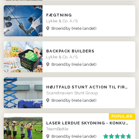
FÆGTNING
Lykke & Co. A/S
Broendby
(Hele landet)
BACKPACK BUILDERS
Lykke & Co. A/S
Broendby
(Hele landet)
HØJTFALD STUNT ACTION TIL FIRMAER
Scandinavian Stunt Group
Broendby
(Hele landet)
POPULÆR
LASER LERDUE SKYDNING - KONKURRENCER LOKALT HOS JER!
TeamBattle
Broendby
(Hele landet)