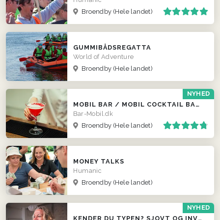
Broendby
(Hele landet)
GUMMIBÅDSREGATTA
World of Adventure
Broendby
(Hele landet)
NYHED
MOBIL BAR / MOBIL COCKTAIL BAR / FADØLS TRAILER
Bar-Mobil.dk
Broendby
(Hele landet)
MONEY TALKS
Humanic
Broendby
(Hele landet)
NYHED
KENDER DU TYPEN? SJOVT OG INVOLVERENDE INDSLAG