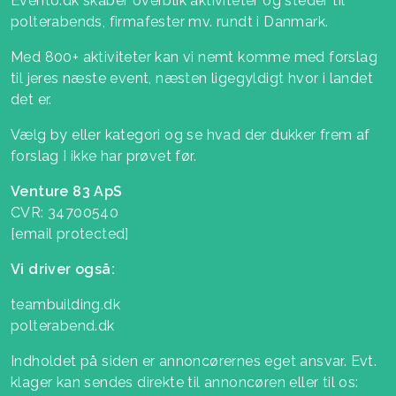
Evento.dk skaber overblik aktiviteter og steder til
polterabends, firmafester mv. rundt i Danmark.
Med 800+ aktiviteter kan vi nemt komme med forslag
til jeres næste event, næsten ligegyldigt hvor i landet
det er.
Vælg by eller kategori og se hvad der dukker frem af
forslag I ikke har prøvet før.
Venture 83 ApS
CVR: 34700540
[email protected]
Vi driver også:
teambuilding.dk
polterabend.dk
Indholdet på siden er annoncørernes eget ansvar. Evt.
klager kan sendes direkte til annoncøren eller til os: