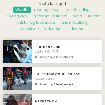
Vælg kategori
Vis alle
mad og smag
teambuilding
sjov og krea
foredrag og kurser
vand
action
udstyr og foodtrucks
underholdning
for voksne
indendørs
udendørs
THE BANK JOB
Lykke & Co. A/S
Broendby
(Hele landet)
JULESHOW OG JULENISSE
Kasper Jensen
Broendby
(Hele landet)
HACKATHON