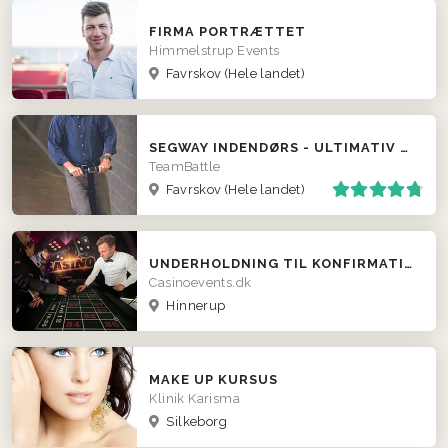
FIRMA PORTRÆTTET
Himmelstrup Events
Favrskov
(Hele landet)
SEGWAY INDENDØRS - ULTIMATIV POLTERABEND EVENT
TeamBattle
Favrskov
(Hele landet)
UNDERHOLDNING TIL KONFIRMATION - LEJ ET CASINO!
Casinoevents.dk
Hinnerup
MAKE UP KURSUS
Klinik Karisma
Silkeborg