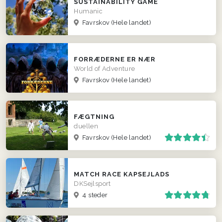
SUSTAINABILITY GAME
Humanic
Favrskov
(Hele landet)
FORRÆDERNE ER NÆR
World of Adventure
Favrskov
(Hele landet)
FÆGTNING
duellen
Favrskov
(Hele landet)
MATCH RACE KAPSEJLADS
DKSejlsport
4 steder