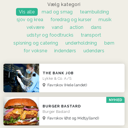
Vælg kategori
Vis alle
mad og smag
teambuilding
sjov og krea
foredrag og kurser
musik
velvære
vand
action
dans
udstyr og foodtrucks
transport
spisning og catering
underholdning
børn
for voksne
indendørs
udendørs
THE BANK JOB
Lykke & Co. A/S
Favrskov
(Hele landet)
NYHED
BURGER BASTARD
Burger Bastard
Favrskov
(Øst og Midtjylland)