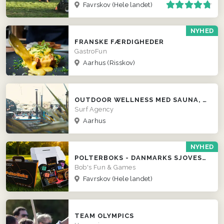
Favrskov
(Hele landet)
NYHED
FRANSKE FÆRDIGHEDER
GastroFun
Aarhus (Risskov)
OUTDOOR WELLNESS MED SAUNA, VILDMARKSBAD OG SURFER VIBES
Surf Agency
Aarhus
NYHED
POLTERBOKS - DANMARKS SJOVESTE POLTERABEND
Bob's Fun & Games
Favrskov
(Hele landet)
TEAM OLYMPICS