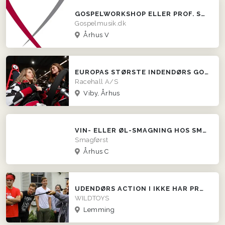
GOSPELWORKSHOP ELLER PROF. STEMMETRÆNING
Gospelmusik.dk
Århus V
EUROPAS STØRSTE INDENDØRS GOKART-RACERBANE
Racehall A/S
Viby, Århus
VIN- ELLER ØL-SMAGNING HOS SMAGFØRST!
Smagførst
Århus C
UDENDØRS ACTION I IKKE HAR PRØVET FØR!
WILDTOYS
Lemming