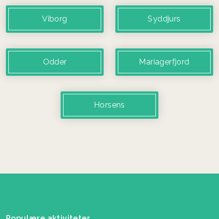
Viborg
Syddjurs
Odder
Mariagerfjord
Horsens
Populære aktiviteter