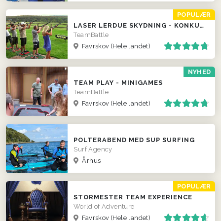
POPULÆR
LASER LERDUE SKYDNING - KONKURRENCER LOKALT HOS JER!
TeamBattle
Favrskov
(Hele landet)
NYHED
TEAM PLAY - MINIGAMES
TeamBattle
Favrskov
(Hele landet)
POLTERABEND MED SUP SURFING
Surf Agency
Århus
POPULÆR
STORMESTER TEAM EXPERIENCE
World of Adventure
Favrskov
(Hele landet)