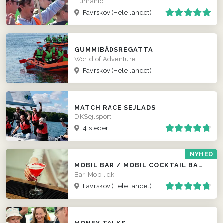
Humanic
Favrskov
(Hele landet)
GUMMIBÅDSREGATTA
World of Adventure
Favrskov
(Hele landet)
MATCH RACE SEJLADS
DKSejlsport
4 steder
NYHED
MOBIL BAR / MOBIL COCKTAIL BAR / FADØLS TRAILER
Bar-Mobil.dk
Favrskov
(Hele landet)
MONEY TALKS