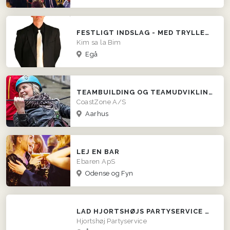
FESTLIGT INDSLAG - MED TRYLLEKUNSTNEREN KIM SA LA BIM!
Kim sa la Bim
Egå
TEAMBUILDING OG TEAMUDVIKLING I HELE DK
CoastZone A/S
Aarhus
LEJ EN BAR
Ebaren ApS
Odense og Fyn
LAD HJORTSHØJS PARTYSERVICE SØRGE FOR MADEN!
Hjortshøj Partyservice