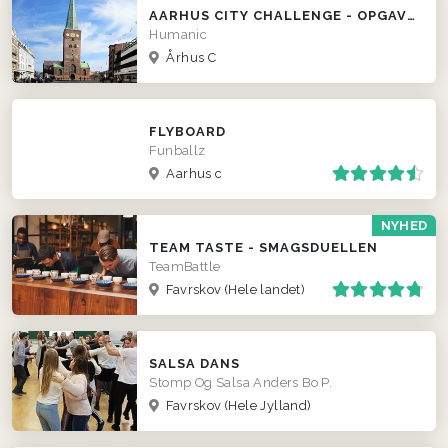
AARHUS CITY CHALLENGE - OPGAVER OG UDFORDRINGER
Humanic
Århus C
FLYBOARD
Funballz
Aarhus c
NYHED
TEAM TASTE - SMAGSDUELLEN
TeamBattle
Favrskov
(Hele landet)
SALSA DANS
Stomp Og Salsa Anders Bo P.
Favrskov
(Hele Jylland)