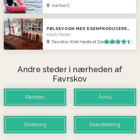
Aarhus C
PØLSEVOGN MED EGENPRODUCEREDE PØLSER
Kelds Pølser
Favrskov
(Det meste af Danmark)
Andre steder i nærheden af
Favrskov
Randers
Århus
Silkeborg
Skanderborg