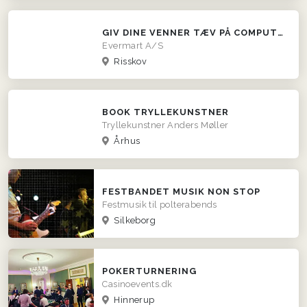
GIV DINE VENNER TÆV PÅ COMPUTEREN
Evermart A/S
Risskov
BOOK TRYLLEKUNSTNER
Tryllekunstner Anders Møller
Århus
FESTBANDET MUSIK NON STOP
Festmusik til polterabends
Silkeborg
POKERTURNERING
Casinoevents.dk
Hinnerup