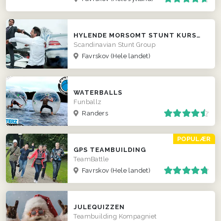
HYLENDE MORSOMT STUNT KURSUS TIL FIRMAER
Scandinavian Stunt Group
Favrskov
(Hele landet)
WATERBALLS
Funballz
Randers
POPULÆR
GPS TEAMBUILDING
TeamBattle
Favrskov
(Hele landet)
JULEQUIZZEN
Teambuilding Kompagniet