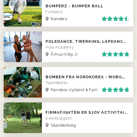
BUMPERZ - BUMPER BALL
Funballz
Randers
POLEDANCE, TWERKING, LAPDANCE M.M. – HOS OS ELLER VI KOMMER TIL JER
Pole Academy
Århus (Viby J)
BOMBEN FRA NORDKOREA - MOBILT ESCAPE ROOM
TeamBattle
Favrskov
(Jylland & Fyn)
FIRMAFIGHTEN ER SJOV ACTIVITAINMENT FOR FIRMAER
Eventsupport
Skanderborg