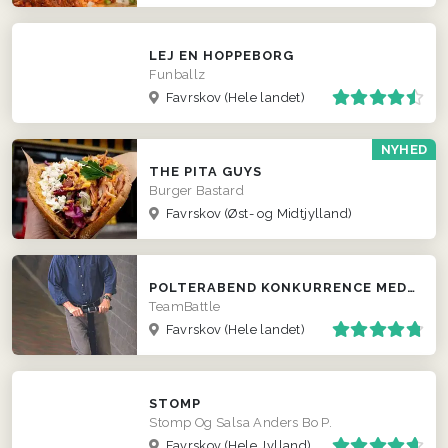
LEJ EN HOPPEBORG
Funballz
Favrskov
(Hele landet)
NYHED
THE PITA GUYS
Burger Bastard
Favrskov
(Øst- og Midtjylland)
POLTERABEND KONKURRENCE MED SEGWAY
TeamBattle
Favrskov
(Hele landet)
STOMP
Stomp Og Salsa Anders Bo P.
Favrskov
(Hele Jylland)