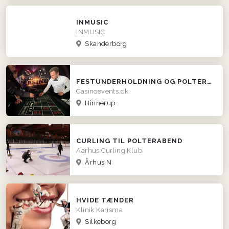
INMUSIC
INMUSIC
Skanderborg
FESTUNDERHOLDNING OG POLTERABEND IDEER - LEJ ET CASINO!
Casinoevents.dk
Hinnerup
CURLING TIL POLTERABEND
Aarhus Curling Klub
Århus N
HVIDE TÆNDER
Klinik Karisma
Silkeborg