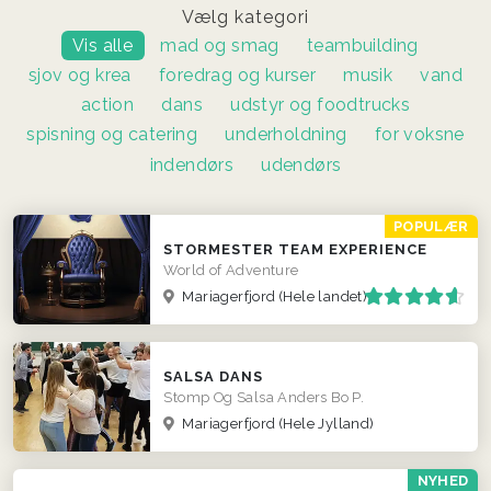
Vælg kategori
Vis alle
mad og smag
teambuilding
sjov og krea
foredrag og kurser
musik
vand
action
dans
udstyr og foodtrucks
spisning og catering
underholdning
for voksne
indendørs
udendørs
POPULÆR
STORMESTER TEAM EXPERIENCE
World of Adventure
Mariagerfjord
(Hele landet)
SALSA DANS
Stomp Og Salsa Anders Bo P.
Mariagerfjord
(Hele Jylland)
NYHED