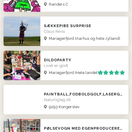
Randers C
SÆKKEPIBE SURPRISE
Claus Reiss
Mariagerfjord
(Aarhus og hele Jylland)
DILDOPARTY
Livet-er-godt
Mariagerfjord
(Hele landet)
PAINTBALL,FODBOLDGOLF,LASERGAME,BUMPERTZ OG MEGET MERE
Naturligleg.dk
9293 Kongerslev
PØLSEVOGN MED EGENPRODUCEREDE PØLSER