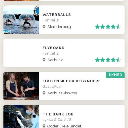
WATERBALLS
Funballz
Skanderborg
FLYBOARD
Funballz
Aarhus c
NYHED
ITALIENSK FOR BEGYNDERE
GastroFun
Aarhus (Risskov)
THE BANK JOB
Lykke & Co. A/S
Odder
(Hele landet)