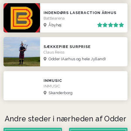
INDENDØRS LASERACTION ÅRHUS
Battlearena
Åbyhøj
SÆKKEPIBE SURPRISE
Claus Reiss
Odder
(Aarhus og hele Jylland)
INMUSIC
INMUSIC
Skanderborg
Andre steder i nærheden af Odder