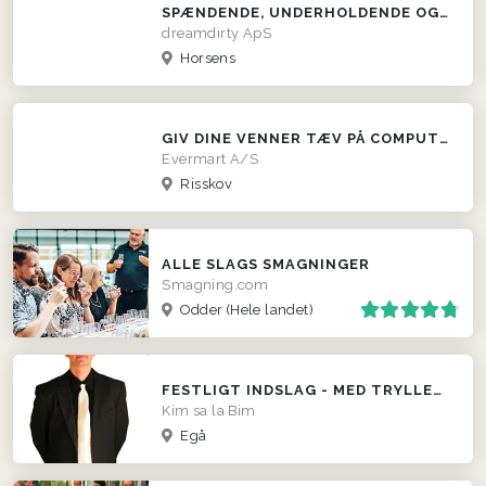
SPÆNDENDE, UNDERHOLDENDE OG LÆRERIGT DILDO PARTY
dreamdirty ApS
Horsens
GIV DINE VENNER TÆV PÅ COMPUTEREN
Evermart A/S
Risskov
ALLE SLAGS SMAGNINGER
Smagning.com
Odder
(Hele landet)
FESTLIGT INDSLAG - MED TRYLLEKUNSTNEREN KIM SA LA BIM!
Kim sa la Bim
Egå