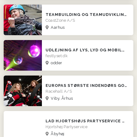
TEAMBUILDING OG TEAMUDVIKLING I HELE DK
CoastZone A/S
Aarhus
UDLEJNING AF LYS, LYD OG MOBILDISKOTEK. FESTLYSET.DK
festlyset.dk
odder
EUROPAS STØRSTE INDENDØRS GOKART-RACERBANE
Racehall A/S
Viby, Århus
LAD HJORTSHØJS PARTYSERVICE SØRGE FOR MADEN!
Hjortshøj Partyservice
Åbyhøj