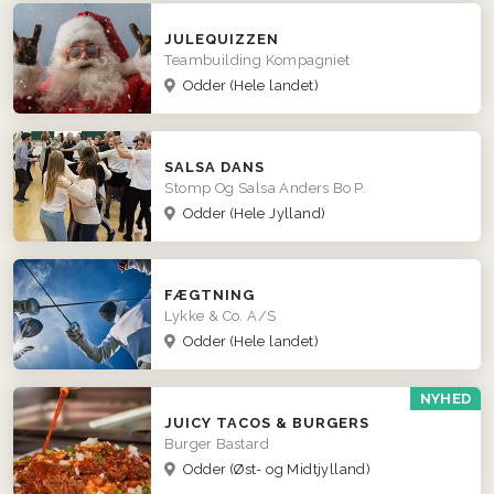
JULEQUIZZEN
Teambuilding Kompagniet
Odder
(Hele landet)
SALSA DANS
Stomp Og Salsa Anders Bo P.
Odder
(Hele Jylland)
FÆGTNING
Lykke & Co. A/S
Odder
(Hele landet)
NYHED
JUICY TACOS & BURGERS
Burger Bastard
Odder
(Øst- og Midtjylland)