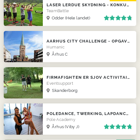
LASER LERDUE SKYDNING - KONKURRENCER LOKALT HOS JER!
TeamBattle
Odder
(Hele landet)
AARHUS CITY CHALLENGE - OPGAVER OG UDFORDRINGER
Humanic
Århus C
FIRMAFIGHTEN ER SJOV ACTIVITAINMENT FOR FIRMAER
Eventsupport
Skanderborg
POLEDANCE, TWERKING, LAPDANCE M.M. – HOS OS ELLER VI KOMMER TIL JER
Pole Academy
Århus (Viby J)