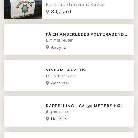
Brandstrup Limousine Service
Østjylland
FÅ EN ANDERLEDES POLTERABEND MED DYKKERBUTIKKEN!
EmmaNielsen
Aabyhøj
VINBAR I AARHUS
Din Vinbar ApS
Aarhus C
RAPPELLING - CA. 30 METERS HØJDE
jhgroup aps
Horsens