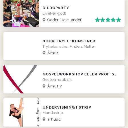
DILDOPARTY
Livet-er-godt
Odder
(Hele landet)
BOOK TRYLLEKUNSTNER
Tryllekunstner Anders Møller
Århus
GOSPELWORKSHOP ELLER PROF. STEMMETRÆNING
Gospelmusik.dk
Århus V
UNDERVISNING I STRIP
Mandestrip
århus c