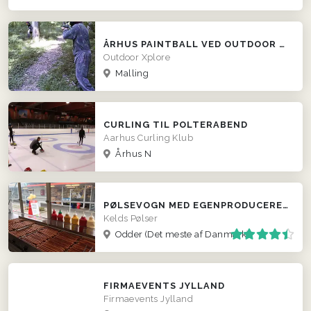
ÅRHUS PAINTBALL VED OUTDOOR XPLORE
Outdoor Xplore
Malling
CURLING TIL POLTERABEND
Aarhus Curling Klub
Århus N
PØLSEVOGN MED EGENPRODUCEREDE PØLSER
Kelds Pølser
Odder
(Det meste af Danmark)
FIRMAEVENTS JYLLAND
Firmaevents Jylland