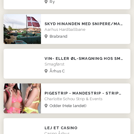
Ry
SKYD HINANDEN MED SNIPERE/MASKINGEVÆRER HOS AHBB
Aarhus Hardballbane
Brabrand
VIN- ELLER ØL-SMAGNING HOS SMAGFØRST!
Smagførst
Århus C
PIGESTRIP - MANDESTRIP - STRIPUNDERVISNING - DOBBELTSHOWS
Charlotte Schou Strip & Events
Odder
(Hele landet)
LEJ ET CASINO
Casino Århus