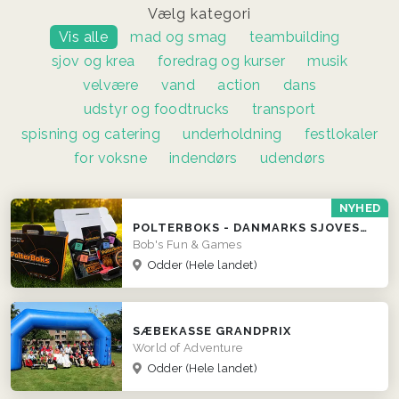
Vælg kategori
Vis alle
mad og smag
teambuilding
sjov og krea
foredrag og kurser
musik
velvære
vand
action
dans
udstyr og foodtrucks
transport
spisning og catering
underholdning
festlokaler
for voksne
indendørs
udendørs
NYHED
POLTERBOKS - DANMARKS SJOVESTE POLTERABEND
Bob's Fun & Games
Odder
(Hele landet)
SÆBEKASSE GRANDPRIX
World of Adventure
Odder
(Hele landet)