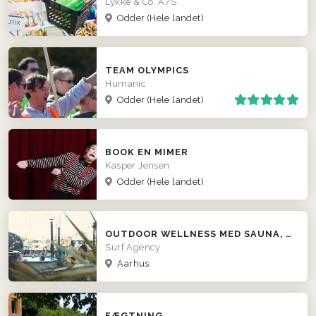
Lykke & Co. A/S
Odder
(Hele landet)
TEAM OLYMPICS
Humanic
Odder
(Hele landet)
BOOK EN MIMER
Kasper Jensen
Odder
(Hele landet)
OUTDOOR WELLNESS MED SAUNA, VILDMARKSBAD OG SURFER VIBES
Surf Agency
Aarhus
FÆGTNING