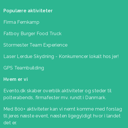
Populære aktiviteter
Firma Femkamp
Fatboy Burger Food Truck
Stormester Team Experience
Laser Lerdue Skydning - Konkurrencer lokalt hos jer!
GPS Teambuilding
Hvem er vi
Evento.dk skaber overblik aktiviteter og steder til
polterabends, firmafester mv. rundt i Danmark.
Med 800+ aktiviteter kan vi nemt komme med forslag
til jeres næste event, næsten ligegyldigt hvor i landet
det er.