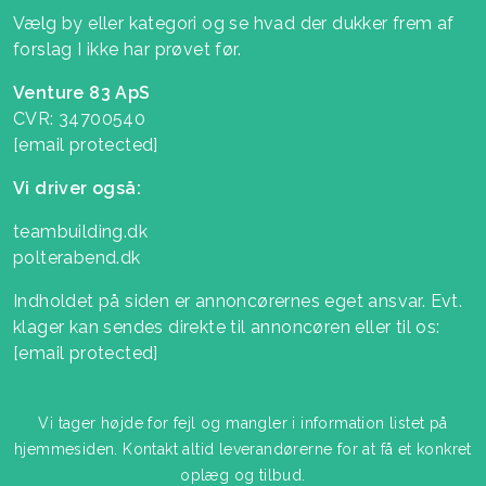
Vælg by eller kategori og se hvad der dukker frem af
forslag I ikke har prøvet før.
Venture 83 ApS
CVR: 34700540
[email protected]
Vi driver også:
teambuilding.dk
polterabend.dk
Indholdet på siden er annoncørernes eget ansvar. Evt.
klager kan sendes direkte til annoncøren eller til os:
[email protected]
Vi tager højde for fejl og mangler i information listet på
hjemmesiden. Kontakt altid leverandørerne for at få et konkret
oplæg og tilbud.