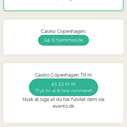
Casino Copenhagen:
Gå til hjemmeside
Casino Copenhagen Tlf nr.
45 33 xx xx
(Tryk for at få hele nummeret)
Husk at sige at du har fundet dem via
evento.dk