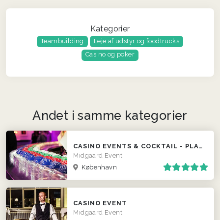
Kategorier
Teambuilding
Leje af udstyr og foodtrucks
Casino og poker
Andet i samme kategorier
CASINO EVENTS & COCKTAIL - PLAYEVENTS
Midgaard Event
København
CASINO EVENT
Midgaard Event