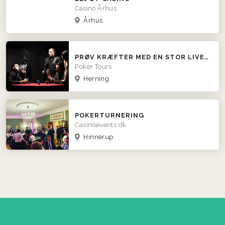
Casino Århus
Århus
PRØV KRÆFTER MED EN STOR LIVE POKER TURNERING
Poker Tours
Herning
POKERTURNERING
Casinoevents.dk
Hinnerup