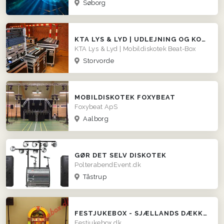
Søborg
KTA LYS & LYD | UDLEJNING OG KOMPLETTE LØSNINGER
KTA Lys & Lyd | Mobildiskotek Beat-Box
Storvorde
MOBILDISKOTEK FOXYBEAT
Foxybeat ApS
Aalborg
GØR DET SELV DISKOTEK
PolterabendEvent.dk
Tåstrup
FESTJUKEBOX - SJÆLLANDS DÆKKENDE UDLEJER
Festjukebox.dk