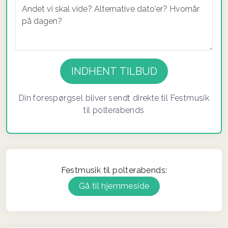
If you
are a
human,
ignore
Din forespørgsel bliver sendt direkte til Festmusik
this
til polterabends
field
Festmusik til polterabends:
Gå til hjemmeside