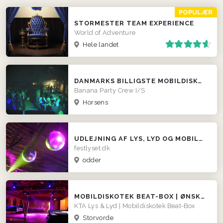
POPULÆR
STORMESTER TEAM EXPERIENCE
World of Adventure
Hele landet
DANMARKS BILLIGSTE MOBILDISKOTEK!
Banana Party Crew I/S
Horsens
UDLEJNING AF LYS, LYD OG MOBILDISKOTEK. FESTLYSET.DK
festlyset.dk
odder
MOBILDISKOTEK BEAT-BOX | ØNSKER DU FED FEST ?
KTA Lys & Lyd | Mobildiskotek Beat-Box
Storvorde