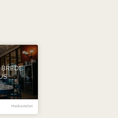
I BREDE
US
Madkastellet