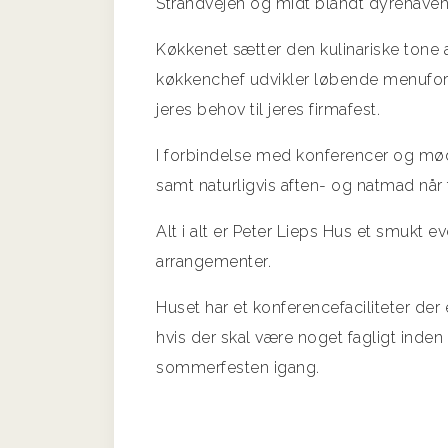
Strandvejen og midt blandt dyrehaven
Køkkenet sætter den kulinariske tone a
køkkenchef udvikler løbende menufo
jeres behov til jeres firmafest.
I forbindelse med konferencer og møde
samt naturligvis aften- og natmad når 
Alt i alt er Peter Lieps Hus et smukt ev
arrangementer.
Huset har et konferencefaciliteter der 
hvis der skal være noget fagligt inden 
sommerfesten igang.