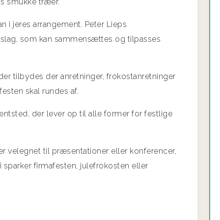
s smukke træer.
n i jeres arrangement. Peter Lieps
rslag, som kan sammensættes og tilpasses
r tilbydes der anretninger, frokostanretninger
festen skal rundes af.
entsted, der lever op til alle former for festlige
er velegnet til præsentationer eller konferencer,
i sparker firmafesten, julefrokosten eller