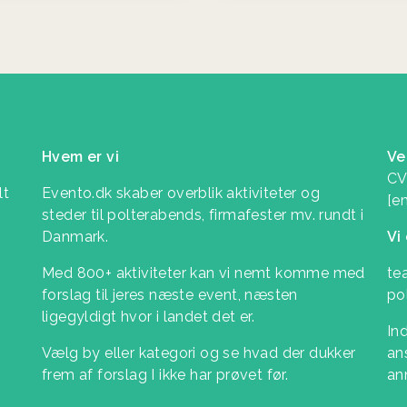
Hvem er vi
Ve
CV
lt
Evento.dk skaber overblik aktiviteter og
[e
steder til polterabends, firmafester mv. rundt i
Danmark.
Vi
Med 800+ aktiviteter kan vi nemt komme med
te
forslag til jeres næste event, næsten
po
ligegyldigt hvor i landet det er.
In
Vælg by eller kategori og se hvad der dukker
ans
frem af forslag I ikke har prøvet før.
an