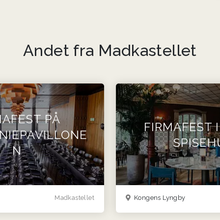
Andet fra Madkastellet
MAFEST PÅ
FIRMAFEST 
NIEPAVILLONE
SPISEH
N
Madkastellet
Kongens Lyngby