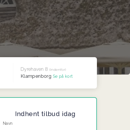
Dyrehaven 8
(Indenfor)
Klampenborg
Se på kort
Indhent tilbud idag
Navn