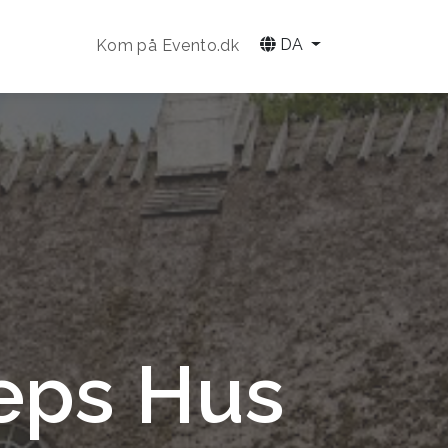
DA
Kom på Evento.dk
ieps Hus