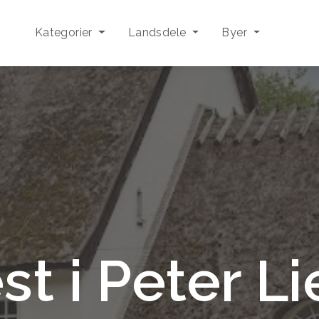
Kategorier
Landsdele
Byer
st i Peter L