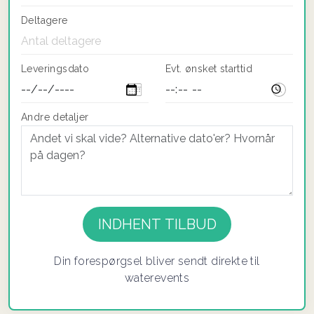
Deltagere
Leveringsdato
Evt. ønsket starttid
Andre detaljer
If you
are a
human,
ignore
Din forespørgsel bliver sendt direkte til
this
waterevents
field