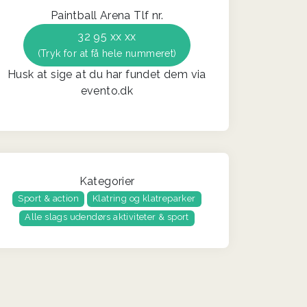
Paintball Arena Tlf nr.
32 95 xx xx
(Tryk for at få hele nummeret)
Husk at sige at du har fundet dem via
evento.dk
Kategorier
Sport & action
Klatring og klatreparker
Alle slags udendørs aktiviteter & sport