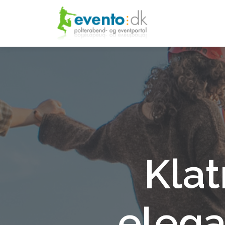
Klat
elega