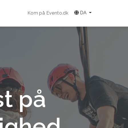
DA
Kom på Evento.dk
st på
tighed