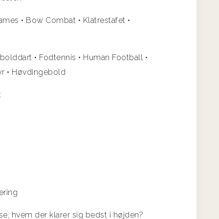
Games • Bow Combat • Klatrestafet •
olddart • Fodtennis • Human Football •
yr • Høvdingebold
t
ering
g se, hvem der klarer sig bedst i højden?