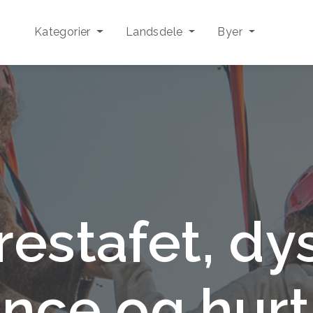
Kategorier
Landsdele
Byer
restafet, dy
nce og hur