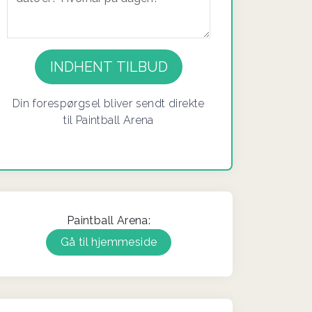
If you
are a
human,
ignore
Din forespørgsel bliver sendt direkte
this
til Paintball Arena
field
Paintball Arena:
Gå til hjemmeside