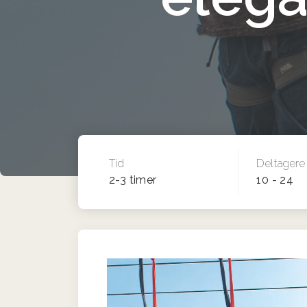
Tid
Deltagere
2-3 timer
10 - 24