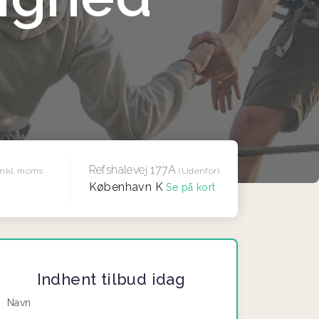
Refshalevej 177A
Inkl. moms
(Udenfor)
København K
Se på kort
Indhent tilbud idag
Navn