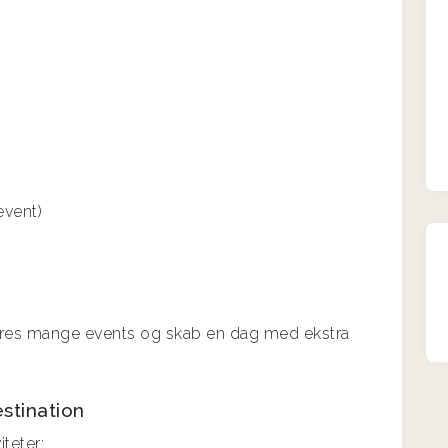
 event)
vores mange events og skab en dag med ekstra
estination
iteter: