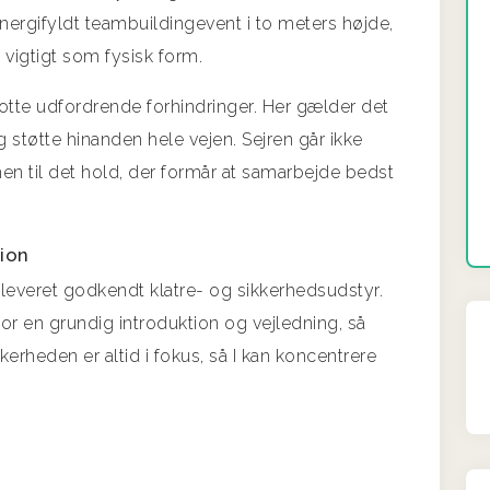
 energifyldt teambuildingevent i to meters højde,
 vigtigt som fysisk form.
 otte udfordrende forhindringer. Her gælder det
 støtte hinanden hele vejen. Sejren går ikke
men til det hold, der formår at samarbejde bedst
tion
udleveret godkendt klatre- og sikkerhedsudstyr.
or en grundig introduktion og vejledning, så
Sikkerheden er altid i fokus, så I kan koncentrere