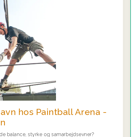
Næste
havn hos Paintball Arena -
en
 både balance, styrke og samarbejdsevner?