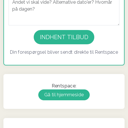
If you
are a
human,
ignore
Din forespørgsel bliver sendt direkte til Rentspace
this
field
Rentspace:
Gå til hjemmeside