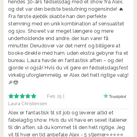
hendes 30-års fødselsdag med et show fra Alex,
og det var den bedste beslutning nogensinde! 🔥
Fra første øjeblik skabte han den perfekte
stemning med en unik kombination af sensualitet
og sjov. Showet var meget længere og mere
underholdende end andre, der kun varer få
minutter. Derudover var det nemt og billigere at
booke direkte med ham, uden ekstra gebyrer fra et
bureau. Laura havde en fantastisk aften – og det
gjorde vi også! Hvis du vil gøre en fødselsdagsfest
virkelig uforglemmelig, er Alex det helt rigtige valg!
🎉😍
Feb 25 |
Laura Christensen
Alex er fantastisk til sit job og leverer altid et
fabelagtig show. Hvis du vil have en sexet italiener
til din aften, så du kommet til den helt rigtige. Jeg
vil til hver en tid anbefale Alex - 5 stjerner⭐️⭐️⭐️⭐️⭐️