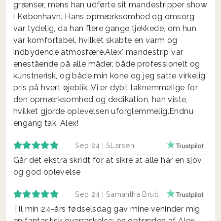
grænser, mens han udførte sit mandestripper show
i København. Hans opmærksomhed og omsorg
var tydelig, da han flere gange tjekkede, om hun
var komfortabel, hvilket skabte en varm og
indbydende atmosfære.Alex' mandestrip var
enestående på alle måder, både professionelt og
kunstnerisk, og både min kone og jeg satte virkelig
pris på hvert øjeblik. Vi er dybt taknemmelige for
den opmærksomhed og dedikation, han viste,
hvilket gjorde oplevelsen uforglemmelig.Endnu
engang tak, Alex!
Sep 24 |
SLarsen
Går det ekstra skridt for at sikre at alle har en sjov
og god oplevelse
Sep 24 |
Samantha Brutt
Til min 24-års fødselsdag gav mine veninder mig
en fantastisk overraskelse: en optræden af Alex