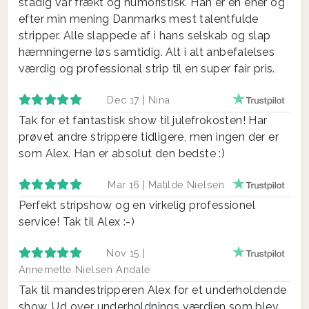
stadig var frækt og humoristisk. Han er en ener og
efter min mening Danmarks mest talentfulde
stripper. Alle slappede af i hans selskab og slap
hæmningerne løs samtidig. Alt i alt anbefalelses
værdig og professional strip til en super fair pris.
Dec 17 |
Nina
Tak for et fantastisk show til julefrokosten! Har
prøvet andre strippere tidligere, men ingen der er
som Alex. Han er absolut den bedste :)
Mar 16 |
Matilde Nielsen
Perfekt stripshow og en virkelig professionel
service! Tak til Alex :-)
Nov 15 |
Annemette Nielsen Andale
Tak til mandestripperen Alex for et underholdende
show. Ud over underholdnings værdien som blev