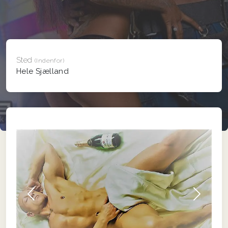
Sted
(Indenfor)
Hele Sjælland
Forrige
Næs