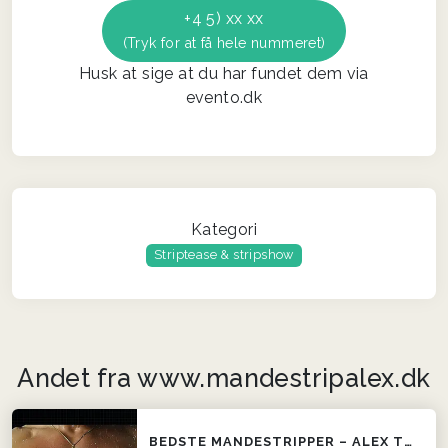
+4 5) xx xx
(Tryk for at få hele nummeret)
Husk at sige at du har fundet dem via
evento.dk
Kategori
Striptease & stripshow
Andet fra www.mandestripalex.dk
BEDSTE MANDESTRIPPER – ALEX THE GREAT