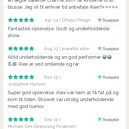
en ægte Italiensk charme som får kinderne til at
blusse. Jeg vil til enhver tid anbefale Alex!!⭐️⭐️⭐️⭐️⭐️
Apr 24 |
Cthuhu Fhtagn
Fantastisk oplevelse. Godt og underholdende
show.
Aug 23 |
jeanette albin
Altid underholdende og en god performer 😀😀
💪🏼 Alex er sød smilende og rar
Nov 19 |
Josephine Hansen
Super god oplevelse. Alex var nem at få fat på og
kom til tiden. Showet var utrolig underholdende
med god humor.
Sep 19 |
Michael Dex Deleurang Pedersen