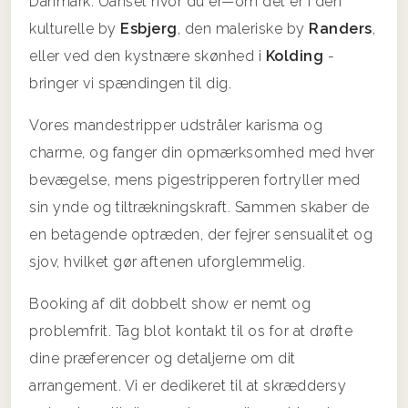
Danmark. Uanset hvor du er—om det er i den
kulturelle by
Esbjerg
, den maleriske by
Randers
,
eller ved den kystnære skønhed i
Kolding
-
bringer vi spændingen til dig.
Vores mandestripper udstråler karisma og
charme, og fanger din opmærksomhed med hver
bevægelse, mens pigestripperen fortryller med
sin ynde og tiltrækningskraft. Sammen skaber de
en betagende optræden, der fejrer sensualitet og
sjov, hvilket gør aftenen uforglemmelig.
Booking af dit dobbelt show er nemt og
problemfrit. Tag blot kontakt til os for at drøfte
dine præferencer og detaljerne om dit
arrangement. Vi er dedikeret til at skræddersy