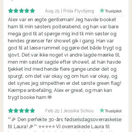
Aug 25 |
Frida Flyvbjerg
Alex var en ægte gentleman! Jeg havde booket
ham til min søsters polterabend, og han var bare
mega god til at spørge mig ind til min søster og
hendes grænser før showet gik i gang. Han var
god til at læse rummet og gøre det både trygt og
sjovt. Det var ikke noget vi andre lagde mærke til,
men min søster sagde efter showet, at han havde
tjekket ind med hende flere gange under det og
spurgt, om det var okay og om hun var okay, og
det synes jeg simpelthen er det sørste green flag!
Kæmpe anbefaling, Alex er great, og man kan
trygt booke ham 🫶
Feb 25 |
Jessika Schou
**🎉 Den perfekte 30-års fødselsdagsoverraskelse
til Laura! 🎉** ⭐️⭐️⭐️⭐️⭐️ Vi overraskede Laura til