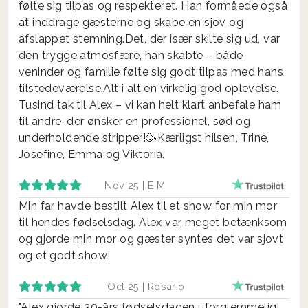
følte sig tilpas og respekteret. Han formåede også
at inddrage gæsterne og skabe en sjov og
afslappet stemning.Det, der især skilte sig ud, var
den trygge atmosfære, han skabte – både
veninder og familie følte sig godt tilpas med hans
tilstedeværelse.Alt i alt en virkelig god oplevelse.
Tusind tak til Alex – vi kan helt klart anbefale ham
til andre, der ønsker en professionel, sød og
underholdende stripper!🥳Kærligst hilsen, Trine,
Josefine, Emma og Viktoria.
Nov 25 |
E M
Min far havde bestilt Alex til et show for min mor
til hendes fødselsdag. Alex var meget betænksom
og gjorde min mor og gæster syntes det var sjovt
og et godt show!
Oct 25 |
Rosario
"Alex gjorde 30-års fødselsdagen uforglemmelig!