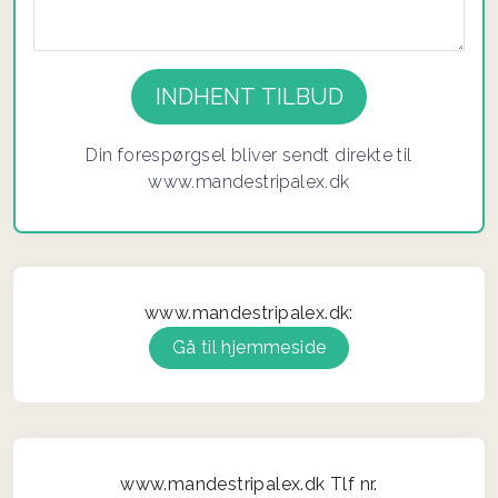
If you
are a
human,
ignore
Din forespørgsel bliver sendt direkte til
this
www.mandestripalex.dk
field
www.mandestripalex.dk:
Gå til hjemmeside
www.mandestripalex.dk Tlf nr.