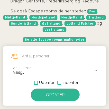
Dragør, Gentofte, Frederiksberg og Rødovre
Se også Escape rooms de her steder:
,
Fyn
,
,
,
Midtjylland
Nordsjælland
Nordjylland
Sjælland
,
,
,
og
Sønderjylland
Østjylland
Lolland Falster
Vestjylland
Se alle Escape rooms muligheder
Antal personer
Antal timer
Udenfor
Indenfor