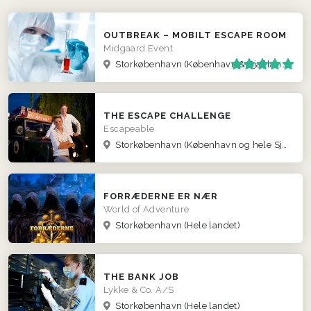
OUTBREAK – MOBILT ESCAPE ROOM
Midgaard Event
Storkøbenhavn
(København & Sjælland)
THE ESCAPE CHALLENGE
Escapeable
Storkøbenhavn
(København og hele Sjælland)
FORRÆDERNE ER NÆR
World of Adventure
Storkøbenhavn
(Hele landet)
THE BANK JOB
Lykke & Co. A/S
Storkøbenhavn
(Hele landet)