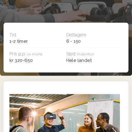
Tid
Deltagere
1-2 timer
6 - 150
Pris p.p.
Sted
ex moms
(Indenfor)
kr 320-650
Hele landet