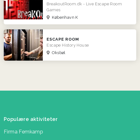
BreakoutRoom.dk - Live Escape Room
Games
København K
ESCAPE ROOM
Escape History House
Oksbøl
Populære aktiviteter
Firma Femkamp