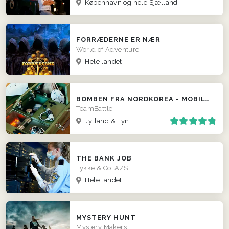
København og hele Sjælland
FORRÆDERNE ER NÆR
World of Adventure
Hele landet
BOMBEN FRA NORDKOREA - MOBILT ESCAPE ROOM
TeamBattle
Jylland & Fyn
THE BANK JOB
Lykke & Co. A/S
Hele landet
MYSTERY HUNT
Mystery Makers