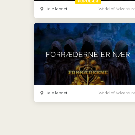
POPULÆR
Hele landet
World of Adventur
FORRÆDERNE ER NÆR
Hele landet
World of Adventur