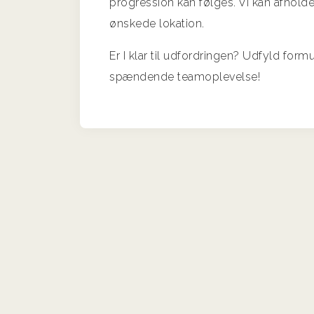
progression kan følges. Vi kan afholde 
ønskede lokation.
Er I klar til udfordringen? Udfyld form
spændende teamoplevelse!