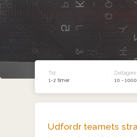
Tid
Deltagere
1-2 timer
10 - 100
Udfordr teamets str