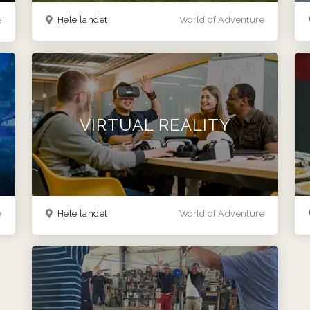
Hele landet
World of Adventure
e
VIRTUAL REALITY
e
Hele landet
World of Adventure