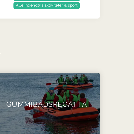
Alle indendørs aktiviteter & sport
e
GUMMIBÅDSREGATTA