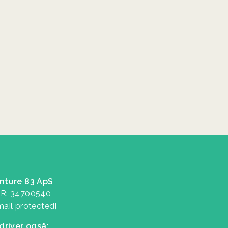
nture 83 ApS
R: 34700540
mail protected]
 driver også: