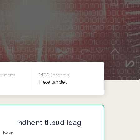
Sted
ex moms
(Indenfor)
Hele landet
Indhent tilbud idag
Navn