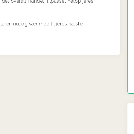
det overalt i landet, tilpasset netop jeres
ularen nu, og vær med til jeres næste