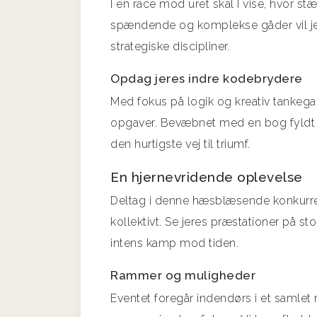
I en race mod uret skal I vise, hvor s
spændende og komplekse gåder vil jer
strategiske discipliner.
Opdag jeres indre kodebrydere
Med fokus på logik og kreativ tankeg
opgaver. Bevæbnet med en bog fyldt m
den hurtigste vej til triumf.
En hjernevridende oplevelse
Deltag i denne hæsblæsende konkurrenc
kollektivt. Se jeres præstationer på s
intens kamp mod tiden.
Rammer og muligheder
Eventet foregår indendørs i et samlet 