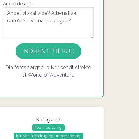
Andre detaljer
If you
are a
human,
ignore
Din forespørgsel bliver sendt direkte
this
til World of Adventure
field
Kategorier
Teambuilding
Kurser, foredrag og undervisning