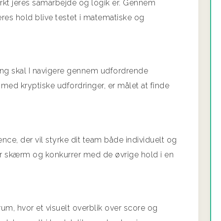
tærkt jeres samarbejde og logik er. Gennem
es hold blive testet i matematiske og
ang skal I navigere gennem udfordrende
ed kryptiske udfordringer, er målet at finde
e, der vil styrke dit team både individuelt og
tor skærm og konkurrer med de øvrige hold i en
rum, hvor et visuelt overblik over score og