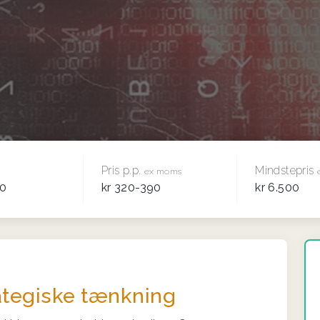
Pris p.p.
Mindstepris
ex moms
00
kr 320-390
kr 6.500
ategiske tænkning