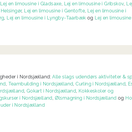
,
Lej en limousine i Gladsaxe
,
Lej en limousine i Gribskov
,
Le
 Helsingør
,
Lej en limousine i Gentofte
,
Lej en limousine i
rg
,
Lej en limousine i Lyngby-Taarbæk
og
Lej en limousine
gheder i Nordsjælland:
Alle slags udendørs aktiviteter & sp
and
,
Teambuilding i Nordsjælland
,
Curling i Nordsjælland
,
E
rdsjælland
,
Gokart i Nordsjælland
,
Kokkeskoler og
skurser i Nordsjælland
,
Ølsmagning i Nordsjælland
og
Ho
uder i Nordsjælland