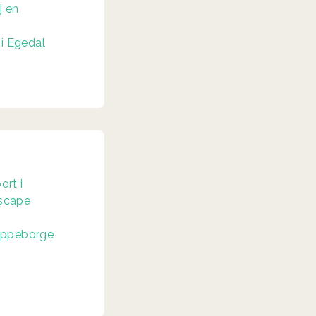
j en
 i Egedal
ort i
scape
ppeborge