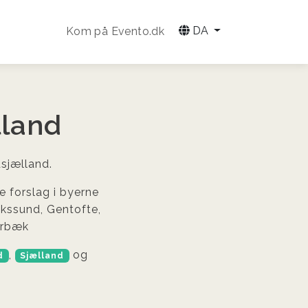
DA
Kom på Evento.dk
lland
dsjælland.
e forslag i byerne
ikssund, Gentofte,
arbæk
,
og
d
Sjælland