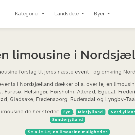
Kategorier
Landsdele
Byer
en limousine i Nordsjæ
mousine forslag til jeres næste event i og omkring Nor
events i Nordsjælland dækker bl.a. over lej en limousin
, Furesø, Helsingør, Hørsholm, Allerød, Egedal, Freder
erød, Gladsaxe, Fredensborg, Rudersdal og Lyngby-Ta
limousine de her steder:
,
,
Fyn
Midtjylland
Nordjyllan
Sønderjylland
Se alle Lej en limousine muligheder