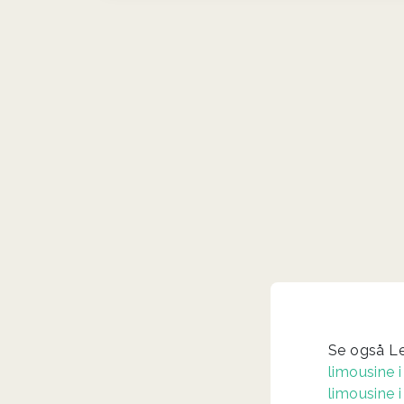
Se også Le
limousine i
limousine 