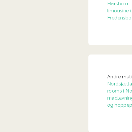
Hørsholm
limousine i
Fredensbo
Andre muli
Nordsjæll
rooms i No
madlavning
og hoppep