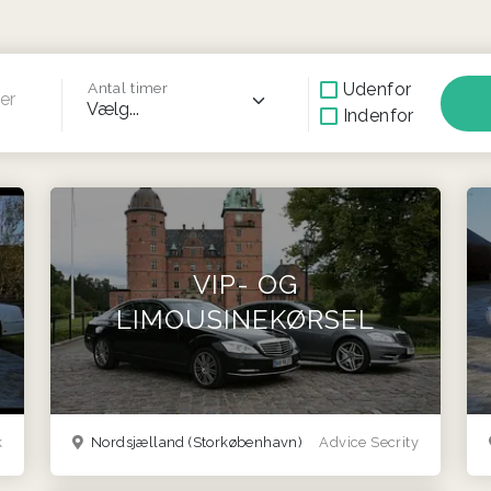
Udenfor
Antal timer
er
Indenfor
VIP- OG
LIMOUSINEKØRSEL
k
Nordsjælland
(Storkøbenhavn)
Advice Secrity