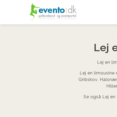
Lej 
Lej en li
Lej en limousine 
Gribskov, Halsnæs
Hill
Se også Lej en 