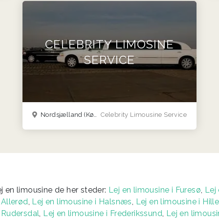
CELEBRITY LIMOSINE
SERVICE
Nordsjælland
(København & Nordsjælland)
Celebrity Limousine Service
j en limousine de her steder:
Lej en limousine i Furesø
,
Lej
 Allerød
,
Lej en limousine i Halsnæs
,
Lej en limousine i Hill
i Rudersdal
,
Lej en limousine i Frederikssund
,
Lej en limousi