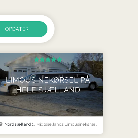
LIMOUSINEKØRSEL PÅ
HELE SJÆLLAND
Nordsjælland
(Midt- og sydsjælland)
Midtsjællands Limousinekørsel