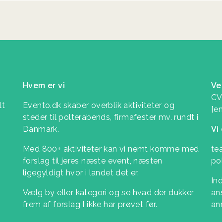
Hvem er vi
Ve
CV
lt
Evento.dk skaber overblik aktiviteter og
[e
steder til polterabends, firmafester mv. rundt i
Danmark.
Vi
Med 800+ aktiviteter kan vi nemt komme med
te
forslag til jeres næste event, næsten
po
ligegyldigt hvor i landet det er.
In
Vælg by eller kategori og se hvad der dukker
ans
frem af forslag I ikke har prøvet før.
an