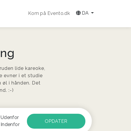
DA
Kom på Evento.dk
ing
bruden lide kareoke,
e evner i et studie
 øl i hånden. Det
d. :-)
Udenfor
Indenfor