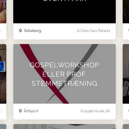
k
Silkeborg
Gi Den Gas Palads
GOSPELWORKSHOP
ELLER PROF.
STEMMETRÆNING
k
Århus V
Gospelmusik.dk