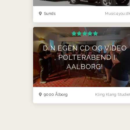
Sunds
Music4you.d
DIN EGEN CD OG VIDEO
, POLTERABEND I
AALBORG!
9000 Ålborg
Kling Klang Studie