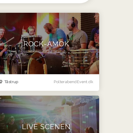
ROCK-AMOK
Tåstrup
PolterabendEvent.dk
LIVE SCENEN