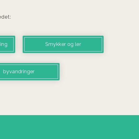
edet:
ing
Smykker og ler
byvandringer