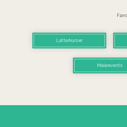
Fand
Latterkurser
Maleevents