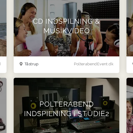
CD INDSPILNING &
MUSIKVIDEO
]
Tåstrup
PolterabendEvent.dk
POLTERABEND
INDSPILNING I STUDIE2