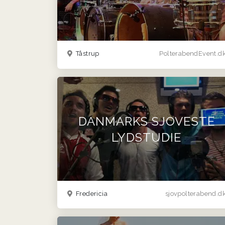
Tåstrup
PolterabendEvent.d
DANMARKS SJOVESTE
LYDSTUDIE
Fredericia
sjovpolterabend.d