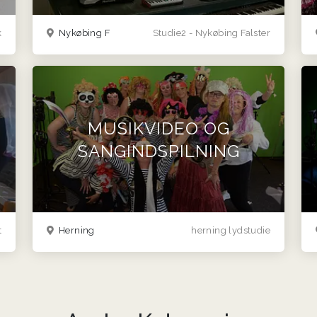
k
Nykøbing F
Studie2 - Nykøbing Falster
MUSIKVIDEO OG
SANGINDSPILNING
t
Herning
herning lydstudie