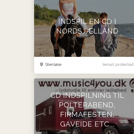
INDSPIL EN CD I
NORDSJÆLLAND
Stenløse
[email protected
CD INDSPILNING TIL
POLTERABEND,
FIRMAFESTEN,
GAVEIDE ETC...