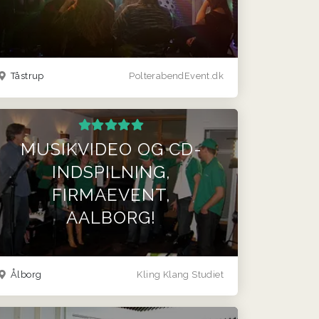
Tåstrup
PolterabendEvent.dk
MUSIKVIDEO OG CD-
INDSPILNING,
FIRMAEVENT,
AALBORG!
Ålborg
Kling Klang Studiet