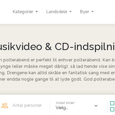
Kategorier
Landsdele
Byer
sikvideo & CD-indspiln
en polterabend er perfekt til enhver polterabend. Kan 
synge (eller måske meget dårlig), så lad hende vise sin
ng. Drengene kan altid skråle en fantatisk sang med en
r endda nogle gange til at lyde godt. God polteraben
Antal timer
Antal personer