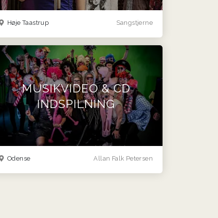
Høje Taastrup
Sangstjerne
MUSIKVIDEO & CD
INDSPILNING
Odense
Allan Falk Petersen