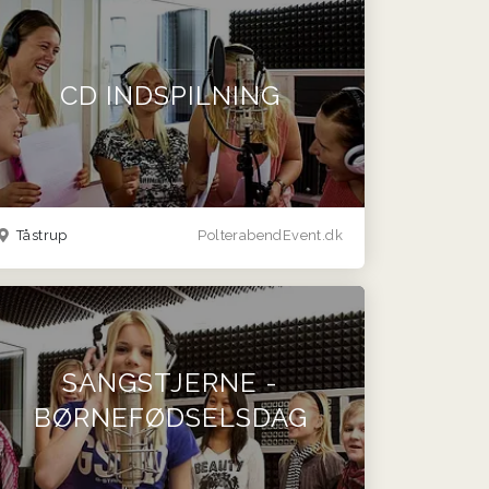
CD INDSPILNING
Tåstrup
PolterabendEvent.dk
SANGSTJERNE -
BØRNEFØDSELSDAG