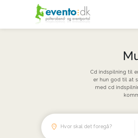
Mu
Cd indspilning til 
er hun god til at 
med cd indspilni
komme
Hvor skal det foregå?