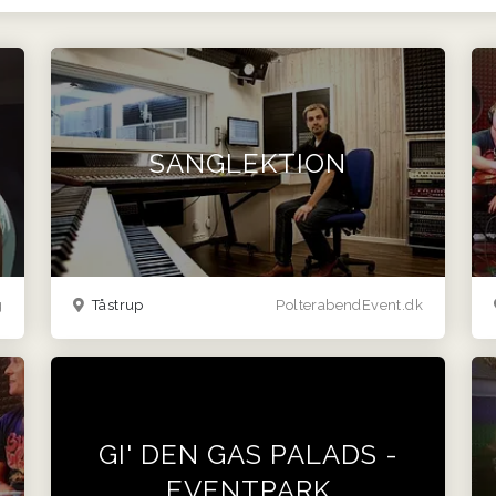
SANGLEKTION
g
Tåstrup
PolterabendEvent.dk
GI' DEN GAS PALADS -
EVENTPARK