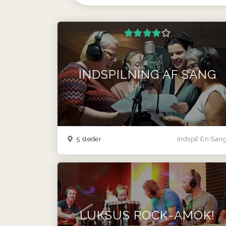
INDSPILNING AF SANG
5 steder
Indspil En San
LUKSUS ROCK-AMOK!