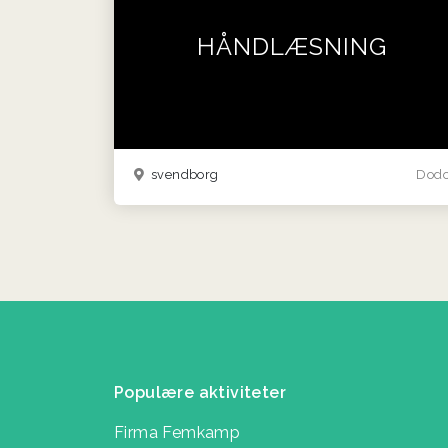
HÅNDLÆSNING
svendborg
Dod
Populære aktiviteter
Firma Femkamp