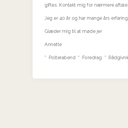
giftes. Kontakt mig for nærmere afta
Jeg er 40 år og har mange års erfarin
Glæder mig til at møde jer
Annette
* Polterabend * Foredrag * Rådgivn