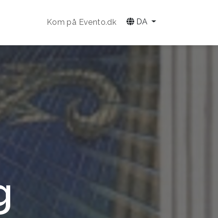
DA
Kom på Evento.dk
g