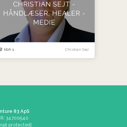
CHRISTIAN SEJT -
HÅNDLÆSER, HEALER -
MEDIE
kbh.s.
Christian Sejr
nture 83 ApS
R: 34700540
mail protected]