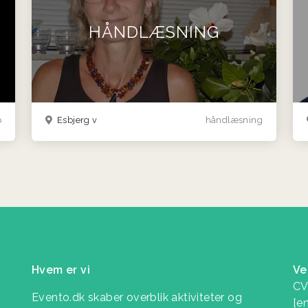
HÅNDLÆSNING
o
Esbjerg v
håndlæsning
Hvem er vi
Ve
CV
Evento.dk skaber overblik aktiviteter og
[e