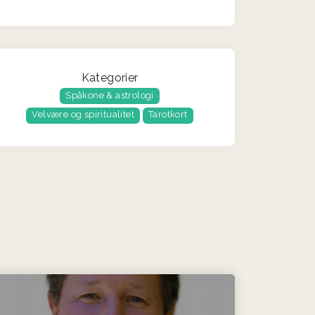
Kategorier
Spåkone & astrologi
Velvære og spiritualitet
Tarotkort