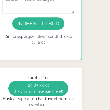
If you
are a
human,
ignore
Din forespørgsel bliver sendt direkte
this
til Tarot
field
Tarot Tlf nr.
29 87 xx xx
(Tryk for at få hele nummeret)
Husk at sige at du har fundet dem via
evento.dk