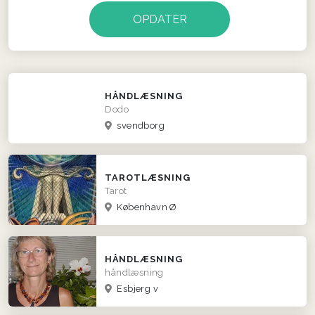
HÅNDLÆSNING
Dodo
svendborg
TAROTLÆSNING
Tarot
København Ø
HÅNDLÆSNING
håndlæsning
Esbjerg v