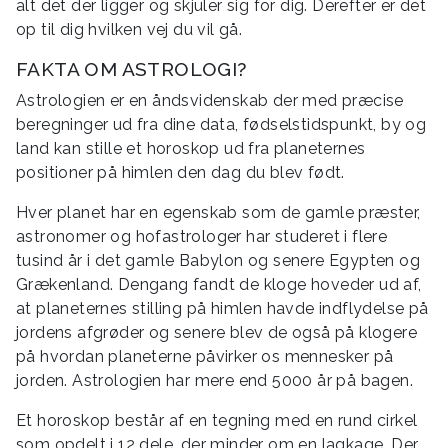
alt det der ligger og skjuler sig for dig. Derefter er det
op til dig hvilken vej du vil gå.
FAKTA OM ASTROLOGI?
Astrologien er en åndsvidenskab der med præcise
beregninger ud fra dine data, fødselstidspunkt, by og
land kan stille et horoskop ud fra planeternes
positioner på himlen den dag du blev født.
Hver planet har en egenskab som de gamle præster,
astronomer og hofastrologer har studeret i flere
tusind år i det gamle Babylon og senere Egypten og
Grækenland. Dengang fandt de kloge hoveder ud af,
at planeternes stilling på himlen havde indflydelse på
jordens afgrøder og senere blev de også på klogere
på hvordan planeterne påvirker os mennesker på
jorden. Astrologien har mere end 5000 år på bagen.
Et horoskop består af en tegning med en rund cirkel
som opdelt i 12 dele, der minder om en lagkage. Der