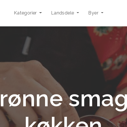
Kategorier
Landsdele
Byer
grønne smag
køkken