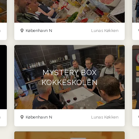
n
København N
Lunas Køkken
MYSTERY BOX
KOKKESKOLEN
n
København N
Lunas Køkken