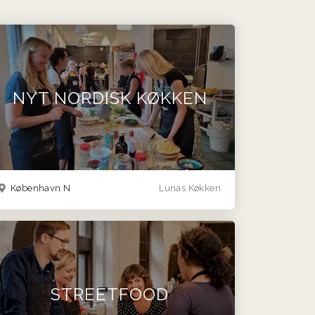
NYT NORDISK KØKKEN
København N
Lunas Køkken
STREETFOOD