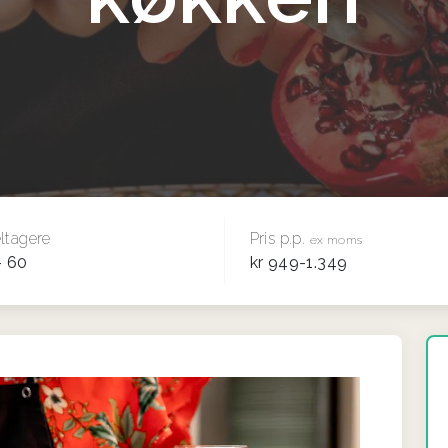
ltagere
Pris p.p.
ex moms
- 60
kr 949-1.349