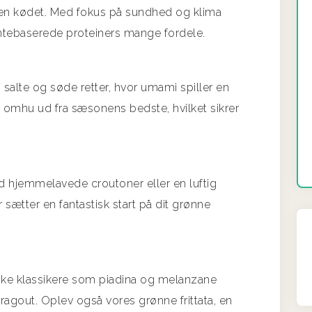
e uden kødet. Med fokus på sundhed og klima
ntebaserede proteiners mange fordele.
salte og søde retter, hvor umami spiller en
d omhu ud fra sæsonens bedste, hvilket sikrer
ed hjemmelavede croutoner eller en luftig
 sætter en fantastisk start på dit grønne
nske klassikere som piadina og melanzane
ragout. Oplev også vores grønne frittata, en