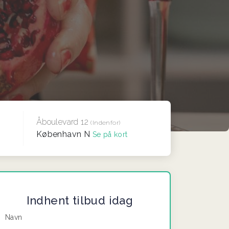
Åboulevard 12
(Indenfor)
København N
Se på kort
Indhent tilbud idag
Navn