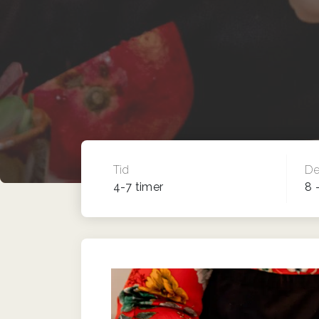
Tid
De
4-7 timer
8 