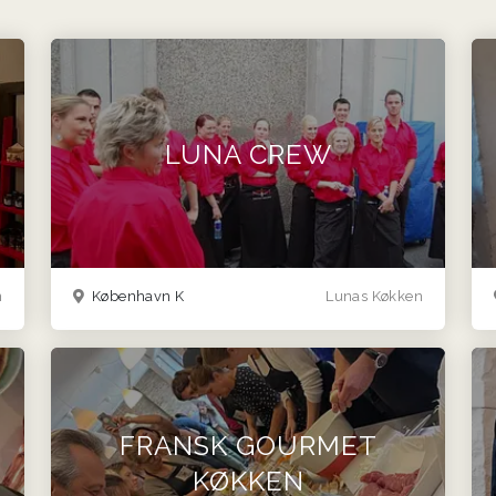
LUNA CREW
n
København K
Lunas Køkken
FRANSK GOURMET
KØKKEN