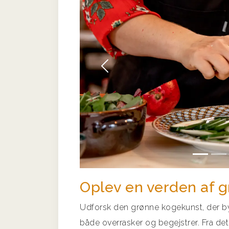
Forrige
Oplev en verden af 
Udforsk den grønne kogekunst, der b
både overrasker og begejstrer. Fra det