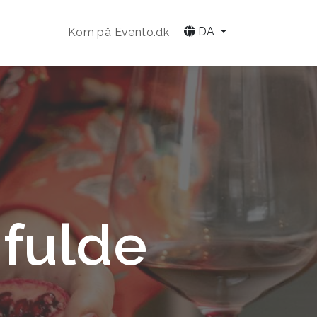
DA
Kom på Evento.dk
fulde