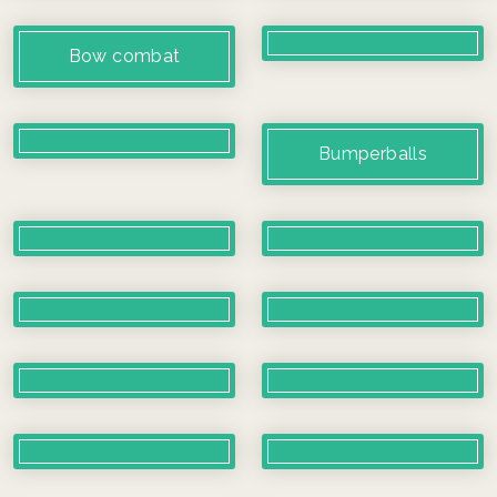
Bow combat
Bumperballs